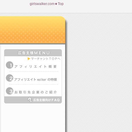
girlswalker.com★Top