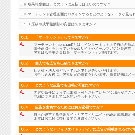
Q.８ 成果報酬額は、どのように支払えばよいのですか？
Q.９ マーチャント管理画面にログインするとどのようなデータが見ら
Q.１０ 原稿や成果報酬額の変更はできますか？
Ｑ.１
「マーチャント」って何ですか？
A.
マーチャント(merchant)とは、インターネット上で自己の
電子商取引を行っているwebサイトやメールマガジンを運営
弊社は広告主会員様を「マーチャント」と呼びます。
Ｑ.２
個人でも広告を出稿できますか？
A.
個人様・法人様どちらでもお申し込みいただけます。
お申し込み後に、弊社所定の審査を行います。審査結果はメー
Ｑ.３
どのような広告でも出稿が可能ですか？
A.
内容や条件によっては出稿不可とさせていただく場合がござい
詳細につきましてはお問い合わせ下さい。
Ｑ.４
広告を出稿するためには何が必要ですか？
A.
自らが運営する携帯サイトとアフィリエイトwalker成果測定
まずはお気軽に弊社までご連絡ください。
Ｑ.５
どのようなアフィリエイトメディアに広告が掲載されるので