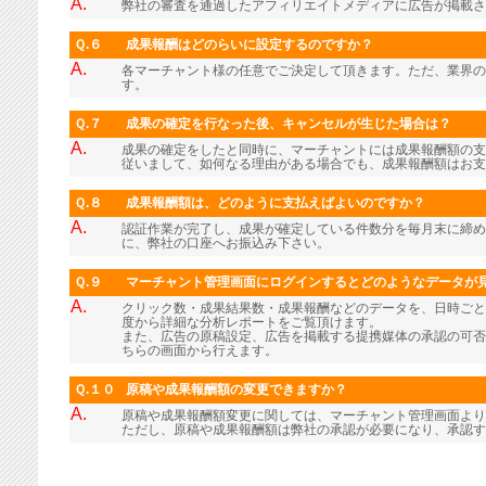
A.
弊社の審査を通過したアフィリエイトメディアに広告が掲載さ
Ｑ.６
成果報酬はどのらいに設定するのですか？
A.
各マーチャント様の任意でご決定して頂きます。ただ、業界の
す。
Ｑ.７
成果の確定を行なった後、キャンセルが生じた場合は？
A.
成果の確定をしたと同時に、マーチャントには成果報酬額の支
従いまして、如何なる理由がある場合でも、成果報酬額はお支
Ｑ.８
成果報酬額は、どのように支払えばよいのですか？
A.
認証作業が完了し、成果が確定している件数分を毎月末に締め
に、弊社の口座へお振込み下さい。
Ｑ.９
マーチャント管理画面にログインするとどのようなデータが
A.
クリック数・成果結果数・成果報酬などのデータを、日時ごと
度から詳細な分析レポートをご覧頂けます。
また、広告の原稿設定、広告を掲載する提携媒体の承認の可否
ちらの画面から行えます。
Ｑ.１０
原稿や成果報酬額の変更できますか？
A.
原稿や成果報酬額変更に関しては、マーチャント管理画面より
ただし、原稿や成果報酬額は弊社の承認が必要になり、承認す