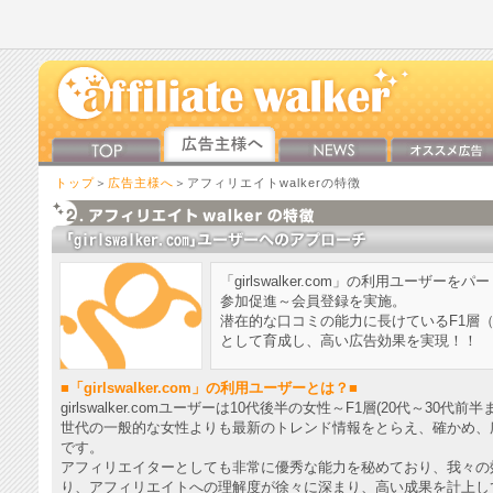
トップ
＞
広告主様へ
＞アフィリエイトwalkerの特徴
「girlswalker.com」の利用ユーザー
参加促進～会員登録を実施。
潜在的な口コミの能力に長けているF1層
として育成し、高い広告効果を実現！！
■「girlswalker.com」の利用ユーザーとは？■
girlswalker.comユーザーは10代後半の女性～F1層(20代～3
世代の一般的な女性よりも最新のトレンド情報をとらえ、確かめ、
です。
アフィリエイターとしても非常に優秀な能力を秘めており、我々の
り、アフィリエイトへの理解度が徐々に深まり、高い成果を計上し