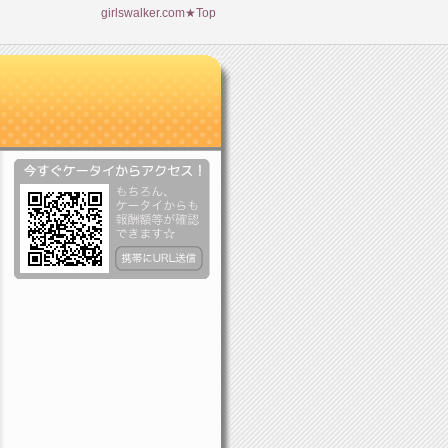
girlswalker.com★Top