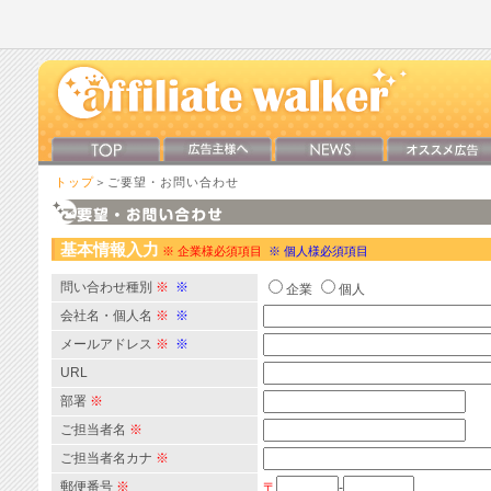
トップ
＞ご要望・お問い合わせ
基本情報入力
※ 企業様必須項目
※ 個人様必須項目
問い合わせ種別
※
※
企業
個人
会社名・個人名
※
※
メールアドレス
※
※
URL
部署
※
ご担当者名
※
ご担当者名カナ
※
郵便番号
※
〒
-