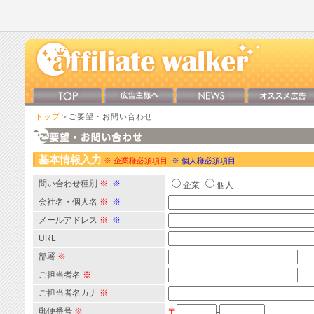
トップ
＞ご要望・お問い合わせ
基本情報入力
※ 企業様必須項目
※ 個人様必須項目
問い合わせ種別
※
※
企業
個人
会社名・個人名
※
※
メールアドレス
※
※
URL
部署
※
ご担当者名
※
ご担当者名カナ
※
郵便番号
※
〒
-