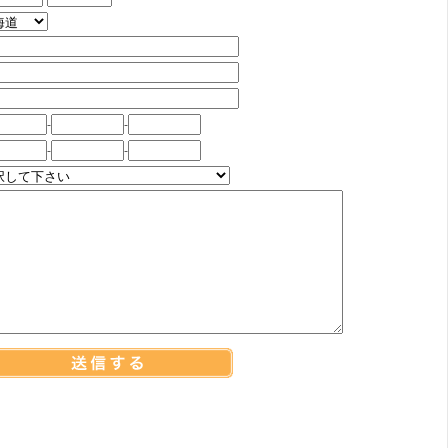
-
-
-
-