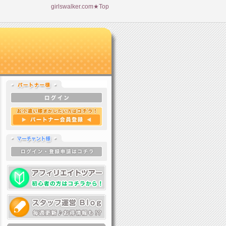
girlswalker.com★Top