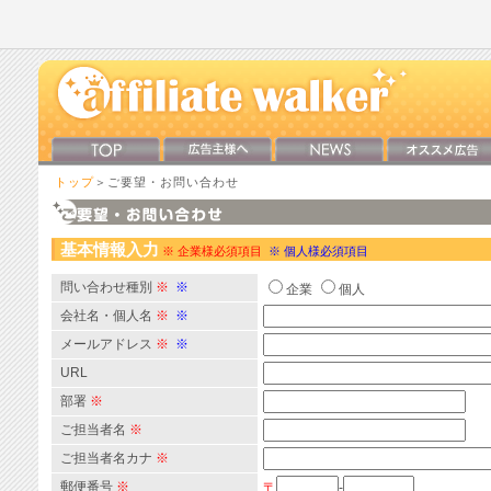
トップ
＞ご要望・お問い合わせ
基本情報入力
※ 企業様必須項目
※ 個人様必須項目
問い合わせ種別
※
※
企業
個人
会社名・個人名
※
※
メールアドレス
※
※
URL
部署
※
ご担当者名
※
ご担当者名カナ
※
郵便番号
※
〒
-