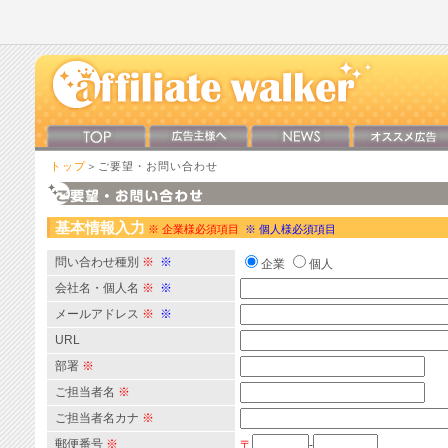
トップ
＞ご要望・お問い合わせ
基本情報入力
※ 企業様必須項目
※ 個人様必須項目
問い合わせ種別
※
※
企業
個人
会社名・個人名
※
※
メールアドレス
※
※
URL
部署
※
ご担当者名
※
ご担当者名カナ
※
郵便番号
※
〒
-