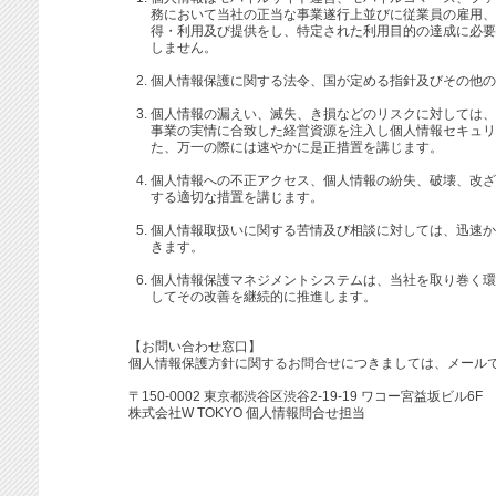
務において当社の正当な事業遂行上並びに従業員の雇用、
得・利用及び提供をし、特定された利用目的の達成に必要
しません。
個人情報保護に関する法令、国が定める指針及びその他の
個人情報の漏えい、滅失、き損などのリスクに対しては、
事業の実情に合致した経営資源を注入し個人情報セキュリ
た、万一の際には速やかに是正措置を講じます。
個人情報への不正アクセス、個人情報の紛失、破壊、改ざ
する適切な措置を講じます。
個人情報取扱いに関する苦情及び相談に対しては、迅速か
きます。
個人情報保護マネジメントシステムは、当社を取り巻く環
してその改善を継続的に推進します。
【お問い合わせ窓口】
個人情報保護方針に関するお問合せにつきましては、メール
〒150-0002 東京都渋谷区渋谷2-19-19 ワコー宮益坂ビル6F
株式会社W TOKYO 個人情報問合せ担当