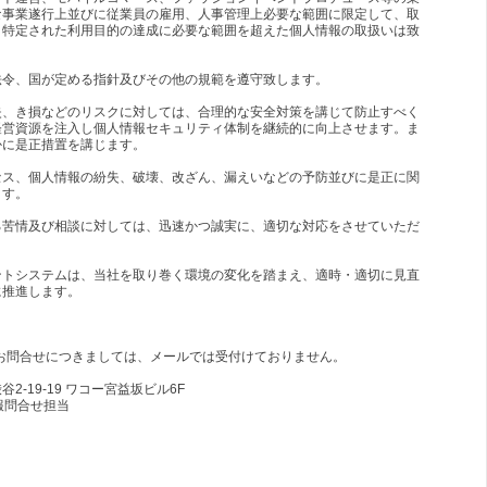
な事業遂行上並びに従業員の雇用、人事管理上必要な範囲に限定して、取
、特定された利用目的の達成に必要な範囲を超えた個人情報の取扱いは致
法令、国が定める指針及びその他の規範を遵守致します。
失、き損などのリスクに対しては、合理的な安全対策を講じて防止すべく
経営資源を注入し個人情報セキュリティ体制を継続的に向上させます。ま
かに是正措置を講じます。
セス、個人情報の紛失、破壊、改ざん、漏えいなどの予防並びに是正に関
ます。
る苦情及び相談に対しては、迅速かつ誠実に、適切な対応をさせていただ
ントシステムは、当社を取り巻く環境の変化を踏まえ、適時・適切に見直
に推進します。
お問合せにつきましては、メールでは受付けておりません。
渋谷2-19-19 ワコー宮益坂ビル6F
情報問合せ担当