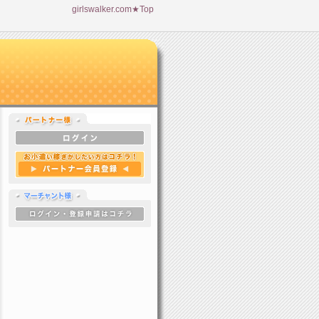
girlswalker.com★Top