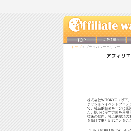
トップ
＞プライバシーポリシー
株式会社W TOKYO（以
ァッションイベントプロデ
て、社会的使命を十分に認
た、以下に示す方針を具現
技術の動向、社会的要請の
を挙げて取り組むことをこ
個人情報はモバイルサ