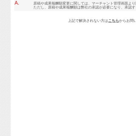
A.
原稿や成果報酬額変更に関しては、マーチャント管理画面より
ただし、原稿や成果報酬額は弊社の承認が必要になり、承認す
上記で解決されない方は
こちら
からお問