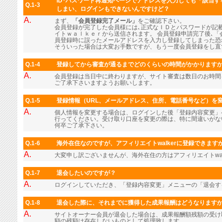
ID･パスワード再通知ページでアドレスを入力しても「該当
Q.1-3
しまい、ログインもできないんですけど？
A.
まず、
「会員登録完了メール」
をご確認下さい。
会員登録が完了した会員様には､正式なＩＤとパスワードが記
イトｗａｌｋｅｒから送信されます。 会員登録申請完了後､「
員登録時に誤ったメールアドレスを入力し登録してしまった恐
そういった場合は大変お手数ですが、もう一度会員登録をし直
Q.1-4
登録してから審査が通るまでどのくらいの時間がかかります
A.
会員登録は当日中に終わりますが、サイト審査は数日のお時間
ご了承下さいますようお願いします。
Q.1-5
登録情報（URL、メールアドレス、住所、電話番号など）を
A.
個人情報を変更する場合は、ログインした後「登録内容変更」
行ってください。受け取り口座を変更の際は、特に間違いがな
何卒ご了承下さい。
Q.1-6
海外在住なのですが、アフィリエイトwalkerに登録できます
A.
大変申し訳ございませんが、海外在住の方はアフィリエイトwal
Q.1-7
退会したいのですが？
A.
ログインしていただき、「登録内容変更」メニューの「退会す
Q.1-8
退会した際に、それまでに獲得した成果報酬はどうなります
A.
サイトオーナー会員が退会した場合は、成果報酬額残額の受け
額の残額は存在しないものとして処理致します。