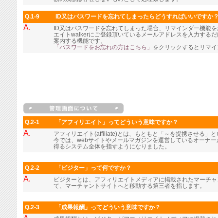
Q.1-9
ID又はパスワードを忘れてしまったらどうすればいいですか
A.
ID又はパスワードを忘れてしまった場合、リマインダー機能
エイトwalkerにご登録頂いているメールアドレスを入力す
案内する機能です。
「パスワードをお忘れの方はこちら」
をクリックするとリマイ
Q.2-1
「アフィリエイト」ってどういう意味ですか？
A.
アフィリエイト(affiliate)とは、もともと「～を提携させる
今では、webサイトやメールマガジンを運営しているオーナ
得るシステム全体を指すようになりました。
Q.2-2
「ビジター」って何ですか？
A.
ビジターとは、アフィリエイトメディアに掲載されたマーチャ
て、マーチャントサイトへと移動する第三者を指します。
Q.2-3
「成果報酬」ってどういう意味ですか？