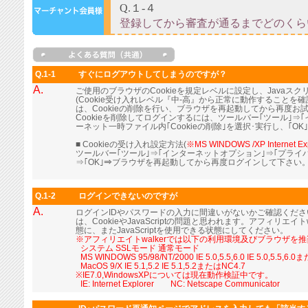
Q.1-1
すぐにログアウトしてしまうのですが？
A.
ご使用のブラウザのCookieを規定レベルに設定し、Java
(Cookie受け入れレベル『中-高』から正常に動作すること
は、Cookieの削除を行い、ブラウザを再起動してから再度お
Cookieを削除してログインするには、ツールバー｢ツール｣⇒
ーネット一時ファイル内｢Cookieの削除｣を選択･実行し、｢OK
■ Cookieの受け入れ設定方法(
※MS WINDOWS /XP Internet Ex
ツールバー｢ツール｣⇒｢インターネットオプション｣⇒｢プライ
⇒｢OK｣⇒ブラウザを再起動してから再度ログインして下さい
Q.1-2
ログインできないのですが
A.
ログインIDやパスワードの入力に間違いがないかご確認くだ
は、CookieやJavaScriptの問題と思われます。アフィリエイト
態に、またJavaScriptを使用できる状態にしてください。
※アフィリエイトwalkerでは以下の利用環境及びブラウザを
■
システム SSLモード 通常モード
■
MS WINDOWS 95/98/NT/2000 IE 5.0,5.5,6.0 IE 5.0,5.5,6.
■
MacOS 9/X IE 5.1,5.2 IE 5.1,5.2またはNC4.7
※IE7.0,WindowsXPについては現在動作検証中です。
■
IE: Internet Explorer NC: Netscape Communicator