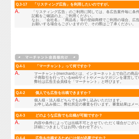
Q.3-17
「リスティング広告」を利用したいのですが。
A.
「リスティング広告」のご利用に関しては、各広告案件毎に条
記載をご確認の上、ご利用ください。
なお、「会社名」「商品名」等の登録商標でご利用の場合、広
お願いする場合もございますので、その際はご了承ください。
Q.4-1
「マーチャント」って何ですか？
A.
マーチャント(merchant)とは、インターネット上で自己の
子商取引を行っているwebサイトやメールマガジンを運営し
弊社は広告主会員様を「マーチャント」と呼びます。
Q.4-2
個人でも広告を出稿できますか？
A.
個人様・法人様どちらでもお申し込みいただけます。
お申し込み後に、弊社所定の審査を行います。審査結果はメー
Q.4-3
どのような広告でも出稿が可能ですか？
A.
内容や条件によっては出稿不可とさせていただく場合がござい
詳細につきましてはお問い合わせ下さい。
Q.4-4
広告を出稿するためには何が必要ですか？