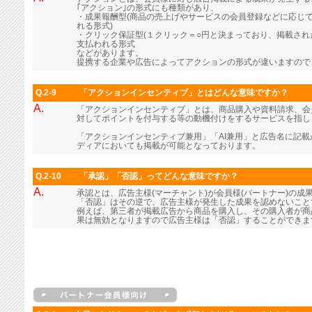
｢アクション｣の形式にも種類があり、
・成果報酬型(商品の売上げやサービスの会員登録などに応じ
れる形式)
・クリック保証型(１クリック＝○円と決まっており、掲載さ
支払われる形式
などがあります。
提携する企業や広告によってアクションの形式が違いますので
Q.2-9
「アクションインセンティブ」とはどんな意味ですか？
A.
「アクションインセンティブ」とは、商品購入や資料請求、会
対してポイントを付与する等の動機付けをするサービスを指し
「アクションインセンティブ兼用」「AI兼用」と広告名に記
ディアにおいても掲載が可能となっております。
Q.2-10
「承認」「否認」ってどんな意味ですか？
A.
承認とは、広告主様(マーチャント)が会員様(パートナー)の成
「否認」はその逆で、広告主様が発生した成果を認めないこと
例えば、第三者が掲載広告から商品を購入し、その購入者が商
果は無効となりますので広告主様は「否認」することができま