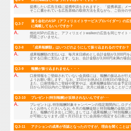
A.
提携したい広告主様に提携申請をされますと、「提携承認」メ
そこに書かれている広告原稿の取得方法を見ながら、ご自分の
違う会社のASP（アフィリエイトサービスプロバイダー）の広告
Q.3-7
に掲載してもいいですか？
A.
他社ASPの広告と、アフィリエイトwalkerの広告を同じサイ
問題ございません。
Q.3-8
「成果報酬額」はいつどのようにして振り込まれるのですか？
A.
成果報酬額の支払いは、毎月末日締めとし合計金額が3,000円
定する口座に支払います。なお、合計金額が3,000円未満の場
Q.3-9
報酬が振り込まれません・・・
A.
口座情報をご登録されていない会員様には、報酬の振込みが行
ようお願い致します。 なお、15日がお休み(土日祝日)の場合
また、口座情報のご登録や変更やは、成果報酬金額の出金予定日
日から30日以内のご登録や変更は、次月に繰越となることがご
Q.3-10
プレゼント(特別報酬)が反映されないんですが･･･
A.
プレゼントは､特別報酬対象キャンペーンの指定期間内に､ログ
らくお待ちください｡なお､今月の報酬金額と特別報酬の金額は
また、報酬の引き出しに関しましては､｢成果報酬｣と｢特別報酬
が可能になります｡(翌々月15日までに会員様の指定する口座に支
Q.3-11
アクションの成果が否認となったのですが、理由を聞くことは