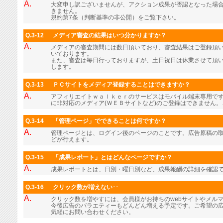
A.
大変申し訳ございませんが、アクション成果が否認となった場
きません。
規約第7条（判断基準の非公開）をご覧下さい。
Q.3-12
メディア審査の結果はいつ分かりますか？
A.
メディアの審査期間には数日頂いており、審査結果はご登録頂
いております。
また、審査は毎日行っておりますが、土日祝日は休業させて頂
します。
Q.3-13
ＰＣサイトをメディア登録することはできますか？
A.
アフィリエイトｗａｌｋｅｒのサービスはモバイル端末専用で
に非対応のメディア(ＷＥＢサイトなど)のご登録はできません
Q.3-14
「管理ページ」でできることは何ですか？
A.
管理ページとは、ログイン後のページのことです。広告原稿の
どが行えます。
Q.3-15
「成果レポート」とはどんなページですか？
A.
成果レポートとは、日別・曜日別など、成果報酬の詳細を確認
Q.3-16
クリック数が増えない･･
A.
クリック数を増やすには、会員様がお持ちのwebサイトやメル
今後広告のバラエティーもどんどん増える予定です。ご希望の
気軽にお問い合わせください。