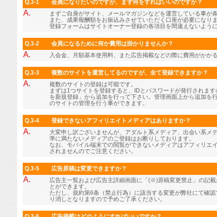
Q.3-1
会員になりたいのですが、まず何をすればいいのですか？
A.
まずご自身がサイト、メールマガジンなどを運営している事が
また、成果報酬額をお振込みさせていただく口座が必要になり
登録フォームはサイトオーナー登録の各項目を間違えないよう
Q.3-2
会員になるために何か費用は掛かりませんか？
A.
入会金、月額基本使用料、また広告掲載などの際に費用がかか
Q.3-3
複数のサイトを運営してるのですが、全て登録できますか？
A.
複数のサイトの登録は可能です。
まずは1つサイトを登録すると、IDとパスワードが発行されま
を新規登録」から追加を行って下さい。管理画面上から追加を行
のサイトの管理を行う事ができます。
Q.3-4
登録できないアフィリエイトメディアはありますか？
A.
大変申し訳ございませんが、アダルト系メディア、出会い系メ
準に満たないメディアのご登録はお断りしております。
なお、モバイル端末での閲覧ができないメディアはアフィリエ
されませんのでご注意ください。
Q.3-5
広告原稿は変更できますか？
A.
広告主一覧および広告主詳細画面に「(※)原稿変更禁止」の記
とができます。
ただし、規約第6条（禁止行為）に該当する変更が弊社にて確認
り消しとなりますので予めご了承ください。
Q.3-6
広告掲載はどのようにすればいいですか？