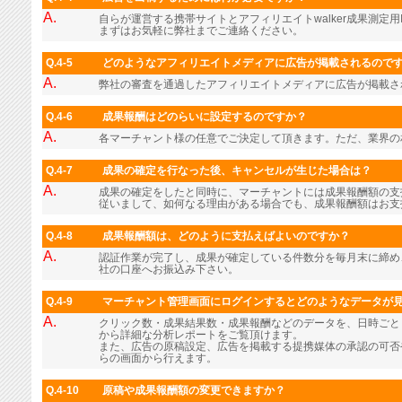
A.
自らが運営する携帯サイトとアフィリエイトwalker成果測定用
まずはお気軽に弊社までご連絡ください。
Q.4-5
どのようなアフィリエイトメディアに広告が掲載されるので
A.
弊社の審査を通過したアフィリエイトメディアに広告が掲載さ
Q.4-6
成果報酬はどのらいに設定するのですか？
A.
各マーチャント様の任意でご決定して頂きます。ただ、業界の
Q.4-7
成果の確定を行なった後、キャンセルが生じた場合は？
A.
成果の確定をしたと同時に、マーチャントには成果報酬額の支
従いまして、如何なる理由がある場合でも、成果報酬額はお支
Q.4-8
成果報酬額は、どのように支払えばよいのですか？
A.
認証作業が完了し、成果が確定している件数分を毎月末に締め
社の口座へお振込み下さい。
Q.4-9
マーチャント管理画面にログインするとどのようなデータが
A.
クリック数・成果結果数・成果報酬などのデータを、日時ごと
から詳細な分析レポートをご覧頂けます。
また、広告の原稿設定、広告を掲載する提携媒体の承認の可否
らの画面から行えます。
Q.4-10
原稿や成果報酬額の変更できますか？