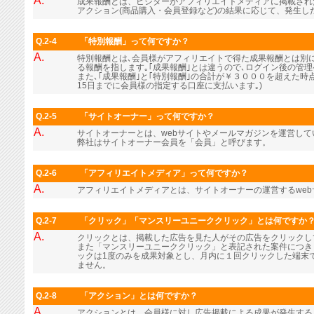
A.
成果報酬とは、ビジターがアフィリエイトメディアに掲載され
アクション(商品購入・会員登録など)の結果に応じて、発生し
Q.2-4
「特別報酬」って何ですか？
A.
特別報酬とは､会員様がアフィリエイトで得た成果報酬とは別に､
る報酬を指します｡｢成果報酬｣とは違うので､ログイン後の管
また､｢成果報酬｣と｢特別報酬｣の合計が￥３０００を超えた時
15日までに会員様の指定する口座に支払います｡)
Q.2-5
「サイトオーナー」って何ですか？
A.
サイトオーナーとは、webサイトやメールマガジンを運営し
弊社はサイトオーナー会員を「会員」と呼びます。
Q.2-6
「アフィリエイトメディア」って何ですか？
A.
アフィリエイトメディアとは、サイトオーナーの運営するwe
Q.2-7
「クリック」「マンスリーユニーククリック」とは何ですか
A.
クリックとは、掲載した広告を見た人がその広告をクリックし
また「マンスリーユニーククリック」と表記された案件につき
ックは1度のみを成果対象とし、月内に１回クリックした端末
ません。
Q.2-8
「アクション」とは何ですか？
A.
アクションとは、会員様に対し広告掲載による成果が発生する