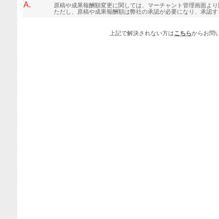
A.
原稿や成果報酬額変更に関しては、マーチャント管理画面より
ただし、原稿や成果報酬額は弊社の承認が必要になり、承認す
上記で解決されない方は
こちら
からお問