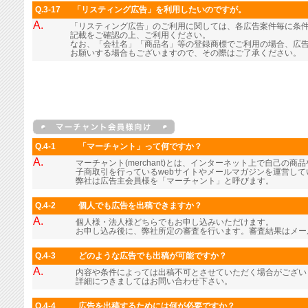
Q.3-17
「リスティング広告」を利用したいのですが。
A.
「リスティング広告」のご利用に関しては、各広告案件毎に条
記載をご確認の上、ご利用ください。
なお、「会社名」「商品名」等の登録商標でご利用の場合、広
お願いする場合もございますので、その際はご了承ください。
Q.4-1
「マーチャント」って何ですか？
A.
マーチャント(merchant)とは、インターネット上で自己の
子商取引を行っているwebサイトやメールマガジンを運営し
弊社は広告主会員様を「マーチャント」と呼びます。
Q.4-2
個人でも広告を出稿できますか？
A.
個人様・法人様どちらでもお申し込みいただけます。
お申し込み後に、弊社所定の審査を行います。審査結果はメー
Q.4-3
どのような広告でも出稿が可能ですか？
A.
内容や条件によっては出稿不可とさせていただく場合がござい
詳細につきましてはお問い合わせ下さい。
Q.4-4
広告を出稿するためには何が必要ですか？