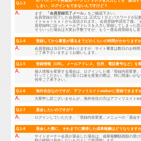
ID･パスワード再通知ページでアドレスを入力しても「該当
Q.1-3
しまい、ログインもできないんですけど？
A.
まず、
「会員登録完了メール」
をご確認下さい。
会員登録が完了した会員様には､正式なＩＤとパスワードが記
イトｗａｌｋｅｒから送信されます。 会員登録申請完了後､「
員登録時に誤ったメールアドレスを入力し登録してしまった恐
そういった場合は大変お手数ですが、もう一度会員登録をし直
Q.1-4
登録してから審査が通るまでどのくらいの時間がかかります
A.
会員登録は当日中に終わりますが、サイト審査は数日のお時間
ご了承下さいますようお願いします。
Q.1-5
登録情報（URL、メールアドレス、住所、電話番号など）を
A.
個人情報を変更する場合は、ログインした後「登録内容変更」
行ってください。受け取り口座を変更の際は、特に間違いがな
何卒ご了承下さい。
Q.1-6
海外在住なのですが、アフィリエイトwalkerに登録できます
A.
大変申し訳ございませんが、海外在住の方はアフィリエイトwal
Q.1-7
退会したいのですが？
A.
ログインしていただき、「登録内容変更」メニューの「退会す
Q.1-8
退会した際に、それまでに獲得した成果報酬はどうなります
A.
サイトオーナー会員が退会した場合は、成果報酬額残額の受け
額の残額は存在しないものとして処理致します。