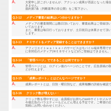
A.
大変申し訳ございませんが、アクション成果が否認となった場
きません。
規約第7条（判断基準の非公開）をご覧下さい。
Q.3-12
メディア審査の結果はいつ分かりますか？
A.
メディアの審査期間には数日頂いており、審査結果はご登録頂
いております。
また、審査は毎日行っておりますが、土日祝日は休業させて頂
します。
Q.3-13
ＰＣサイトをメディア登録することはできますか？
A.
アフィリエイトｗａｌｋｅｒのサービスはモバイル端末専用で
に非対応のメディア(ＷＥＢサイトなど)のご登録はできません
Q.3-14
「管理ページ」でできることは何ですか？
A.
管理ページとは、ログイン後のページのことです。広告原稿の
どが行えます。
Q.3-15
「成果レポート」とはどんなページですか？
A.
成果レポートとは、日別・曜日別など、成果報酬の詳細を確認
Q.3-16
クリック数が増えない･･
A.
クリック数を増やすには、会員様がお持ちのwebサイトやメル
今後広告のバラエティーもどんどん増える予定です。ご希望の
気軽にお問い合わせください。