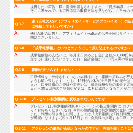
A.
提携したい広告主様に提携申請をされますと、「提携承認」メ
そこに書かれている広告原稿の取得方法を見ながら、ご自分の
違う会社のASP（アフィリエイトサービスプロバイダー）の広告
Q.3-7
に掲載してもいいですか？
A.
他社ASPの広告と、アフィリエイトwalkerの広告を同じサイ
問題ございません。
Q.3-8
「成果報酬額」はいつどのようにして振り込まれるのですか？
A.
成果報酬額の支払いは、毎月末日締めとし合計金額が3,000円
定する口座に支払います。なお、合計金額が3,000円未満の場
Q.3-9
報酬が振り込まれません・・・
A.
口座情報をご登録されていない会員様には、報酬の振込みが行
ようお願い致します。 なお、15日がお休み(土日祝日)の場合
また、口座情報のご登録や変更やは、成果報酬金額の出金予定日
日から30日以内のご登録や変更は、次月に繰越となることがご
Q.3-10
プレゼント(特別報酬)が反映されないんですが･･･
A.
プレゼントは､特別報酬対象キャンペーンの指定期間内に､ログ
らくお待ちください｡なお､今月の報酬金額と特別報酬の金額は
また、報酬の引き出しに関しましては､｢成果報酬｣と｢特別報酬
が可能になります｡(翌々月15日までに会員様の指定する口座に支
Q.3-11
アクションの成果が否認となったのですが、理由を聞くことは