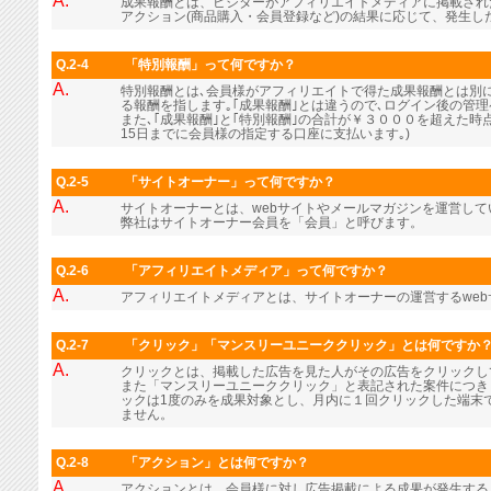
A.
成果報酬とは、ビジターがアフィリエイトメディアに掲載され
アクション(商品購入・会員登録など)の結果に応じて、発生し
Q.2-4
「特別報酬」って何ですか？
A.
特別報酬とは､会員様がアフィリエイトで得た成果報酬とは別に､
る報酬を指します｡｢成果報酬｣とは違うので､ログイン後の管
また､｢成果報酬｣と｢特別報酬｣の合計が￥３０００を超えた時
15日までに会員様の指定する口座に支払います｡)
Q.2-5
「サイトオーナー」って何ですか？
A.
サイトオーナーとは、webサイトやメールマガジンを運営し
弊社はサイトオーナー会員を「会員」と呼びます。
Q.2-6
「アフィリエイトメディア」って何ですか？
A.
アフィリエイトメディアとは、サイトオーナーの運営するwe
Q.2-7
「クリック」「マンスリーユニーククリック」とは何ですか
A.
クリックとは、掲載した広告を見た人がその広告をクリックし
また「マンスリーユニーククリック」と表記された案件につき
ックは1度のみを成果対象とし、月内に１回クリックした端末
ません。
Q.2-8
「アクション」とは何ですか？
A.
アクションとは、会員様に対し広告掲載による成果が発生する