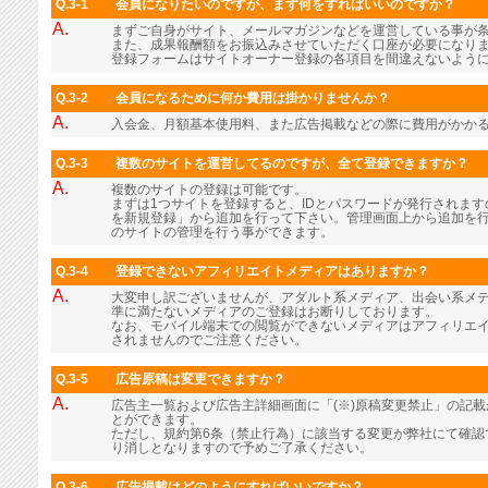
Q.3-1
会員になりたいのですが、まず何をすればいいのですか？
A.
まずご自身がサイト、メールマガジンなどを運営している事が
また、成果報酬額をお振込みさせていただく口座が必要になり
登録フォームはサイトオーナー登録の各項目を間違えないよう
Q.3-2
会員になるために何か費用は掛かりませんか？
A.
入会金、月額基本使用料、また広告掲載などの際に費用がかか
Q.3-3
複数のサイトを運営してるのですが、全て登録できますか？
A.
複数のサイトの登録は可能です。
まずは1つサイトを登録すると、IDとパスワードが発行されま
を新規登録」から追加を行って下さい。管理画面上から追加を行
のサイトの管理を行う事ができます。
Q.3-4
登録できないアフィリエイトメディアはありますか？
A.
大変申し訳ございませんが、アダルト系メディア、出会い系メ
準に満たないメディアのご登録はお断りしております。
なお、モバイル端末での閲覧ができないメディアはアフィリエ
されませんのでご注意ください。
Q.3-5
広告原稿は変更できますか？
A.
広告主一覧および広告主詳細画面に「(※)原稿変更禁止」の記
とができます。
ただし、規約第6条（禁止行為）に該当する変更が弊社にて確認
り消しとなりますので予めご了承ください。
Q.3-6
広告掲載はどのようにすればいいですか？