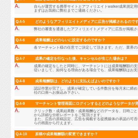
A.
自らが運営する携帯サイトとアフィリエイトwalker成果測定用
まずはお気軽に弊社までご連絡ください。
Q.4-5
どのようなアフィリエイトメディアに広告が掲載されるので
A.
弊社の審査を通過したアフィリエイトメディアに広告が掲載さ
Q.4-6
成果報酬はどのらいに設定するのですか？
A.
各マーチャント様の任意でご決定して頂きます。ただ、業界の
Q.4-7
成果の確定を行なった後、キャンセルが生じた場合は？
A.
成果の確定をしたと同時に、マーチャントには成果報酬額の支
従いまして、如何なる理由がある場合でも、成果報酬額はお支
Q.4-8
成果報酬額は、どのように支払えばよいのですか？
A.
認証作業が完了し、成果が確定している件数分を毎月末に締め
社の口座へお振込み下さい。
Q.4-9
マーチャント管理画面にログインするとどのようなデータが
A.
クリック数・成果結果数・成果報酬などのデータを、日時ごと
から詳細な分析レポートをご覧頂けます。
また、広告の原稿設定、広告を掲載する提携媒体の承認の可否
らの画面から行えます。
Q.4-10
原稿や成果報酬額の変更できますか？