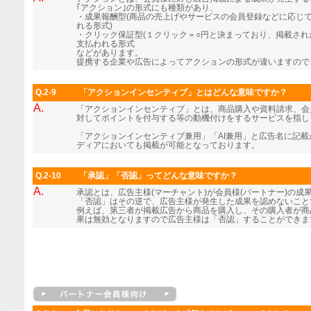
｢アクション｣の形式にも種類があり、
・成果報酬型(商品の売上げやサービスの会員登録などに応じ
れる形式)
・クリック保証型(１クリック＝○円と決まっており、掲載さ
支払われる形式
などがあります。
提携する企業や広告によってアクションの形式が違いますので
Q.2-9
「アクションインセンティブ」とはどんな意味ですか？
A.
「アクションインセンティブ」とは、商品購入や資料請求、会
対してポイントを付与する等の動機付けをするサービスを指し
「アクションインセンティブ兼用」「AI兼用」と広告名に記
ディアにおいても掲載が可能となっております。
Q.2-10
「承認」「否認」ってどんな意味ですか？
A.
承認とは、広告主様(マーチャント)が会員様(パートナー)の成
「否認」はその逆で、広告主様が発生した成果を認めないこと
例えば、第三者が掲載広告から商品を購入し、その購入者が商
果は無効となりますので広告主様は「否認」することができま