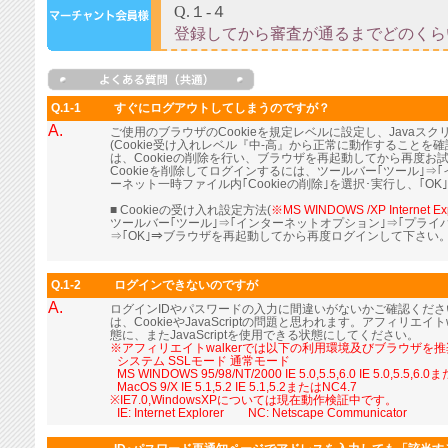
Q.1-1
すぐにログアウトしてしまうのですが？
A.
ご使用のブラウザのCookieを規定レベルに設定し、Java
(Cookie受け入れレベル『中-高』から正常に動作すること
は、Cookieの削除を行い、ブラウザを再起動してから再度お
Cookieを削除してログインするには、ツールバー｢ツール｣⇒
ーネット一時ファイル内｢Cookieの削除｣を選択･実行し、｢OK
■ Cookieの受け入れ設定方法(
※MS WINDOWS /XP Internet Ex
ツールバー｢ツール｣⇒｢インターネットオプション｣⇒｢プライ
⇒｢OK｣⇒ブラウザを再起動してから再度ログインして下さい
Q.1-2
ログインできないのですが
A.
ログインIDやパスワードの入力に間違いがないかご確認くだ
は、CookieやJavaScriptの問題と思われます。アフィリエイト
態に、またJavaScriptを使用できる状態にしてください。
※アフィリエイトwalkerでは以下の利用環境及びブラウザを
■
システム SSLモード 通常モード
■
MS WINDOWS 95/98/NT/2000 IE 5.0,5.5,6.0 IE 5.0,5.5,6.
■
MacOS 9/X IE 5.1,5.2 IE 5.1,5.2またはNC4.7
※IE7.0,WindowsXPについては現在動作検証中です。
■
IE: Internet Explorer NC: Netscape Communicator