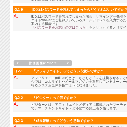
Q.1-9
ID又はパスワードを忘れてしまったらどうすればいいですか
A.
ID又はパスワードを忘れてしまった場合、リマインダー機能
エイトwalkerにご登録頂いているメールアドレスを入力す
案内する機能です。
「パスワードをお忘れの方はこちら」
をクリックするとリマイ
Q.2-1
「アフィリエイト」ってどういう意味ですか？
A.
アフィリエイト(affiliate)とは、もともと「～を提携させる
今では、webサイトやメールマガジンを運営しているオーナ
得るシステム全体を指すようになりました。
Q.2-2
「ビジター」って何ですか？
A.
ビジターとは、アフィリエイトメディアに掲載されたマーチャ
て、マーチャントサイトへと移動する第三者を指します。
Q.2-3
「成果報酬」ってどういう意味ですか？