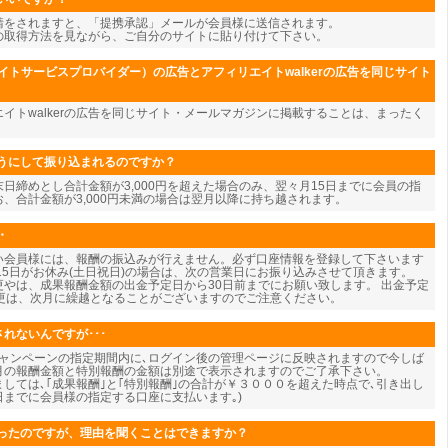
請をされますと、「提携承認」メールが会員様に送信されます。
の取得方法を見ながら、ご自分のサイトに貼り付けて下さい。
イトサービスプロバイダー）の広告とアフィリエイトwalkerの広告を同じサイト
エイトwalkerの広告を同じサイト・メールマガジンに掲載することは、まったく
うにして振り込まれるのですか？
日締めとし合計金額が3,000円を超えた場合のみ、翌々月15日までに会員の指
、合計金額が3,000円未満の場合は翌月以降に持ち越されます。
・
い会員様には、報酬の振込みが行えません。必ず口座情報を登録して下さいます
15日がお休み(土日祝日)の場合は、次の営業日にお振り込みさせて頂きます。
やは、成果報酬金額の出金予定日から30日前までにお願い致します。 出金予定
変更は、次月に繰越となることがございますのでご注意ください。
れないんですが･･･
キャンペーンの指定期間内に､ログイン後の管理ページに反映されますので今しば
今月の報酬金額と特別報酬の金額は別途で表示されますのでご了承下さい。
しては､｢成果報酬｣と｢特別報酬｣の合計が￥３０００を超えた時点で､引き出し
5日までに会員様の指定する口座に支払います｡)
ったのですが、理由を聞くことはできますか？