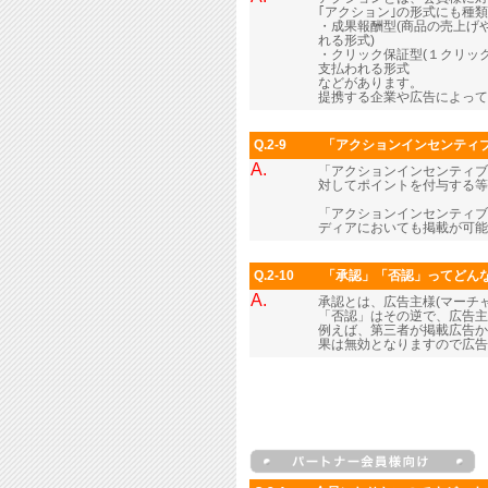
｢アクション｣の形式にも種
・成果報酬型(商品の売上げ
れる形式)
・クリック保証型(１クリッ
支払われる形式
などがあります。
提携する企業や広告によって
Q.2-9
「アクションインセンティ
A.
「アクションインセンティブ
対してポイントを付与する等
「アクションインセンティブ
ディアにおいても掲載が可能
Q.2-10
「承認」「否認」ってどん
A.
承認とは、広告主様(マーチ
「否認」はその逆で、広告主
例えば、第三者が掲載広告か
果は無効となりますので広告