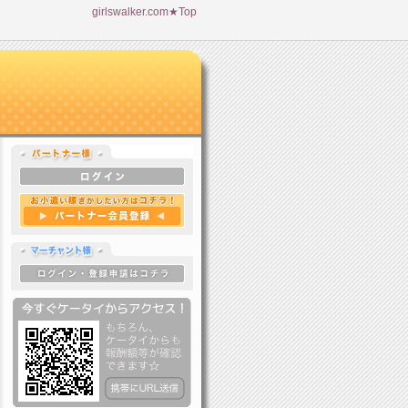
girlswalker.com★Top