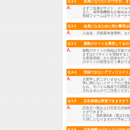
Q.3-1
会員になりたいのですが、ま
A.
まずご自身がサイト、メール
また、成果報酬額をお振込み
登録フォームはサイトオーナ
Q.3-2
会員になるために何か費用は
A.
入会金、月額基本使用料、ま
Q.3-3
複数のサイトを運営してるの
A.
複数のサイトの登録は可能で
まずは1つサイトを登録すると
を新規登録」から追加を行っ
のサイトの管理を行う事がで
Q.3-4
登録できないアフィリエイト
A.
大変申し訳ございませんが、
準に満たないメディアのご登
なお、モバイル端末での閲覧
されませんのでご注意くださ
Q.3-5
広告原稿は変更できますか？
A.
広告主一覧および広告主詳細画
とができます。
ただし、規約第6条（禁止行
り消しとなりますので予めご
Q.3-6
広告掲載はどのようにすれば