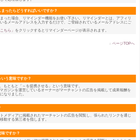
しまったらどうすればいいですか？
しまった場合、リマインダー機能をお使い下さい。リマインダーとは、アフィリ
頂いているメールアドレスを入力するだけで、ご登録されているメールアドレスにご
こちら」
をクリックするとリマインダーページが表示されます。
▲
ページTOPへ
ういう意味ですか？
te)とは、もともと「～を提携させる」という意味です。
ルマガジンを運営しているオーナーがマーチャントの広告を掲載して成果報酬を
になりました。
？
トメディアに掲載されたマーチャントの広告を閲覧し、張られたリンクを通じ
移動する第三者を指します。
意味ですか？