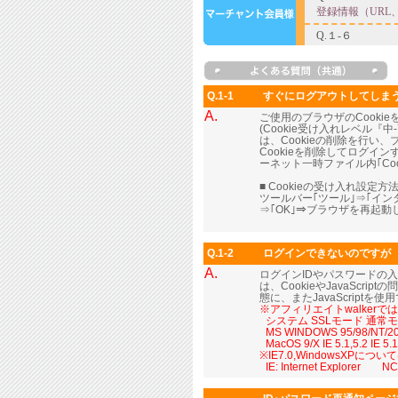
Q.1-1
すぐにログアウトしてしま
A.
ご使用のブラウザのCooki
(Cookie受け入れレベル
は、Cookieの削除を行い
Cookieを削除してログイ
ーネット一時ファイル内｢Coo
■ Cookieの受け入れ設定方法
ツールバー｢ツール｣⇒｢イ
⇒｢OK｣⇒ブラウザを再起
Q.1-2
ログインできないのですが
A.
ログインIDやパスワードの
は、CookieやJavaScr
態に、またJavaScript
※アフィリエイトwalker
■
システム SSLモード 通常
■
MS WINDOWS 95/98/NT/2000
■
MacOS 9/X IE 5.1,5.2 IE 
※IE7.0,WindowsXP
■
IE: Internet Explorer NC