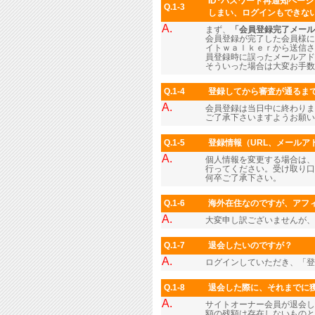
ID･パスワード再通知ペー
Q.1-3
しまい、ログインもできな
A.
まず、
「会員登録完了メール
会員登録が完了した会員様に
イトｗａｌｋｅｒから送信さ
員登録時に誤ったメールアド
そういった場合は大変お手数
Q.1-4
登録してから審査が通るま
A.
会員登録は当日中に終わりま
ご了承下さいますようお願い
Q.1-5
登録情報（URL、メール
A.
個人情報を変更する場合は、
行ってください。受け取り口
何卒ご了承下さい。
Q.1-6
海外在住なのですが、アフィ
A.
大変申し訳ございませんが、
Q.1-7
退会したいのですが？
A.
ログインしていただき、「
Q.1-8
退会した際に、それまでに
A.
サイトオーナー会員が退会し
額の残額は存在しないものと