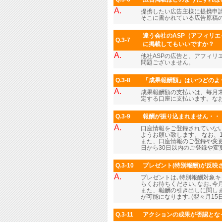
A.
提携したい広告主様に提携申
そこに書かれている広告原稿
違う会社のASP（アフィリエ
Q.3-7
に掲載してもいいですか？
A.
他社ASPの広告と、アフィリ
問題ございません。
Q.3-8
「成果報酬額」はいつどのよ
A.
成果報酬額の支払いは、毎月末
定する口座に支払います。なお
Q.3-9
報酬が振り込まれません・・
A.
口座情報をご登録されていな
ようお願い致します。 なお、
また、口座情報のご登録や変更
日から30日以内のご登録や
Q.3-10
プレゼント(特別報酬)が反映さ
A.
プレゼントは､特別報酬対象
らくお待ちください｡なお､
また、報酬の引き出しに関しま
が可能になります｡(翌々月1
Q.3-11
アクションの成果が否認とな