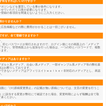
ず何をすればいいのですか？
マガジンなどを運営している事が条件になります。
させていただく口座が必要になります。
ー登録の各項目を間違えないようにご入力ください。
掛かりませんか？
た広告掲載などの際に費用がかかることは一切ございません。
ですが、全て登録できますか？
す。
、IDとパスワードが発行されますので、ログイン後にその画面上の「メディア
て下さい。管理画面上から追加を行った場合は、一つのIDとパスワードで、複数
きます。
メディアはありますか？
アダルト系メディア、出会い系メディア、一部ギャンブル系メディア等の弊社基
録はお断りしております。
ができないメディアはアフィリエイトｗａｌｋｅｒ非対応のメディアとし、承認
い。
面に「(※)原稿変更禁止」の記載が無い原稿については、文言の変更を行うこ
為）に該当する変更が弊社にて確認できた場合、変更時期によらず報酬は全て取
了承ください。
いいですか？