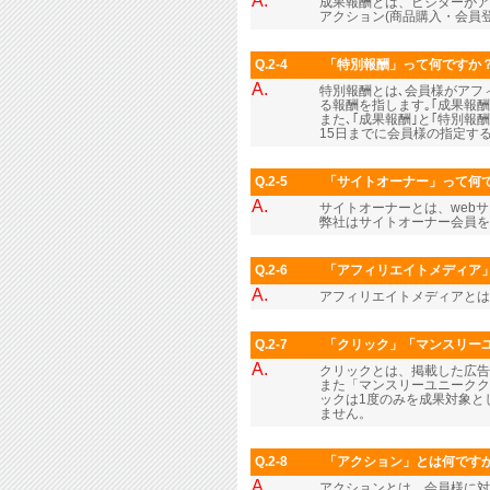
A.
成果報酬とは、ビジターがア
アクション(商品購入・会員
Q.2-4
「特別報酬」って何ですか
A.
特別報酬とは､会員様がアフィ
る報酬を指します｡｢成果報
また､｢成果報酬｣と｢特別報
15日までに会員様の指定する
Q.2-5
「サイトオーナー」って何
A.
サイトオーナーとは、web
弊社はサイトオーナー会員
Q.2-6
「アフィリエイトメディア
A.
アフィリエイトメディアとは
Q.2-7
「クリック」「マンスリー
A.
クリックとは、掲載した広
また「マンスリーユニークク
ックは1度のみを成果対象と
ません。
Q.2-8
「アクション」とは何です
A.
アクションとは、会員様に対