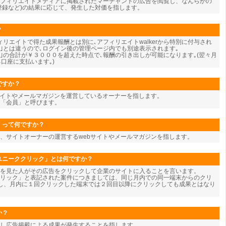
フィリエイトメディアに掲載されたマーチャントの広告を閲覧し、なんらかの
登録など)の結果に応じて、発生した対価を指します。
？
リエイトで得た成果報酬とは別に､アフィリエイトwalkerから特別に付与され
酬｣とは違うので､ログイン後の管理ページ内でも別途表示されます｡
酬｣の合計が￥３０００を超えた時点で､報酬の引き出しが可能になります｡(翌々月
口座に支払います｡)
ですか？
サイトやメールマガジンを運営しているオーナーを指します。
を「会員」と呼びます。
」って何ですか？
、サイトオーナーの運営するwebサイトやメールマガジンを指します。
ユニーククリック」とは何ですか？
告を見た人がその広告をクリックして企業のサイトに入ることを言います。
リック」と表記された案件につきましては、同じ月内での同一端末からのクリ
し、月内に１回クリックした端末では２回目以降にクリックしても成果とはなり
か？
し広告掲載による成果が発生することを指します。