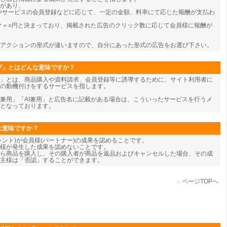
類があり、
やサービスの会員登録などに応じて、一定の金額、料率にて応じた報酬が支払わ
ク＝○円と決まっており、掲載された広告のクリック数に応じて会員様に報酬が
アクションの形式が違いますので、自分にあった形式の広告をお選び下さい。
ブ」とはどんな意味ですか？
」とは、商品購入や資料請求、会員登録等に誘導するために、サイト利用者に
の動機付けをするサービスを指します。
兼用」「AI兼用」と広告名に記載がある場合は、こういったサービスを行うメ
となっております。
な意味ですか？
ャント)が会員様(パートナー)の成果を認めることです。
様が発生した成果を認めないことです。
ら商品を購入し、その購入者が商品を返品およびキャンセルした場合、その成
主様は「否認」することができます。
▲
ページTOPへ