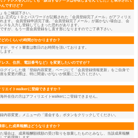
ジでアドレスを入力しても「該当するデータは存在しませんでした」と表示されて
いんですけど？
」
をご確認下さい。
は､正式なＩＤとパスワードが記載された「会員登録完了メール」がアフィリエ
れます。 会員登録申請完了後､「会員登録完了メール」が届かない場合は、 会
レスを入力し登録してしまった恐れがあります。
ですが、もう一度会員登録をし直す形になりますのでご了承下さい。
でどのくらいの時間がかかりますか？
すが、サイト審査は数日のお時間を頂いております。
します。
アドレス、住所、電話番号など）を変更したいのですが？
ログインした後「登録内容変更」ページにて「会員登録情報更新」をご自身で
座を変更の際は、特に間違いがないか慎重にご入力ください。
リエイトwalkerに登録できますか？
海外在住の方はアフィリエイトwalkerにご登録できません。
登録内容変更」メニューの「退会する」ボタンをクリックしてください。
獲得した成果報酬はどうなりますか？
た場合は、成果報酬額残額の受け取りを放棄したものとみなし、当該成果報酬
して処理致します。