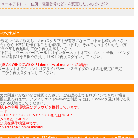
うのですが？
eを規定レベルに設定し、Javaスクリプトが有効になっているかお確かめ下さい
『中-高』から正常に動作することを確認しています)。それでもうまくいかない方
、ブラウザを再起動してから再度お試し下さい。
ンするには、ツールバー｢ツール｣⇒｢インターネットオプション｣⇒｢全般｣⇒インタ
kieの削除｣を選択･実行し、｢OK｣⇒
再度ログインして下さい。
(
※MS WINDOWS /XP Internet Explorer ver.6 の場合
)
ンターネットオプション｣⇒｢プライバシー｣⇒スライダのつまみを規定に設定
動してから再度ログインして下さい。
入力に間違いがないかご確認ください。ご確認の上でもログインできない場合
iptの問題と思われます。アフィリエイトwalkerご利用時には、Cookieを受け付ける状
を使用できる状態にしてください。
では以下の利用環境及びブラウザを推奨しています。
モード
 IE 5.0,5.5,6.0 IE 5.0,5.5,6.0またはNC4.7
5.1,5.2またはNC4.7
については現在動作検証中です。
: Netscape Communicator