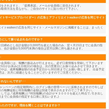
請をされますと、「提携承認」メールが会員様に送信されます。
の取得方法を見ながら、ご自分のサイトに貼り付けて下さい。
イトサービスプロバイダー）の広告とアフィリエイトwalkerの広告を同じサイト
エイトwalkerの広告を同じサイト・メールマガジンに掲載することは、まったく
うにして振り込まれるのですか？
日締めとし合計金額が3,000円を超えた場合のみ、翌々月15日までに会員の指
、合計金額が3,000円未満の場合は翌月以降に持ち越されます。
・
い会員様には、報酬の振込みが行えません。必ず口座情報を登録して下さいます
15日がお休み(土日祝日)の場合は、次の営業日にお振り込みさせて頂きます。
やは、成果報酬金額の出金予定日から30日前までにお願い致します。 出金予定
変更は、次月に繰越となることがございますのでご注意ください。
れないんですが･･･
キャンペーンの指定期間内に､ログイン後の管理ページに反映されますので今しば
今月の報酬金額と特別報酬の金額は別途で表示されますのでご了承下さい。
しては､｢成果報酬｣と｢特別報酬｣の合計が￥３０００を超えた時点で､引き出し
5日までに会員様の指定する口座に支払います｡)
ったのですが、理由を聞くことはできますか？