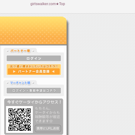
girlswalker.com★Top