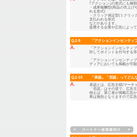
｢アクション｣の形式にも種
・成果報酬型(商品の売上げ
れる形式)
・クリック保証型(１クリッ
支払われる形式
などがあります。
提携する企業や広告によって
Q.2-9
「アクションインセンティ
A.
「アクションインセンティブ
対してポイントを付与する等
「アクションインセンティブ
ディアにおいても掲載が可能
Q.2-10
「承認」「否認」ってどん
A.
承認とは、広告主様(マーチ
「否認」はその逆で、広告主
例えば、第三者が掲載広告か
果は無効となりますので広告