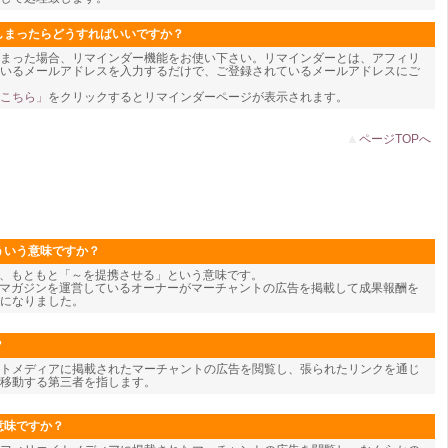
しまったらどうすればいいですか？
しまった場合、リマインダー機能をお使い下さい。リマインダーとは、アフィリ
頂いているメールアドレスを入力するだけで、ご登録されているメールアドレスにご
こちら」
をクリックするとリマインダーページが表示されます。
▲
ページTOPへ
ういう意味ですか？
te)とは、もともと「～を提携させる」という意味です。
ルマガジンを運営しているオーナーがマーチャントの広告を掲載して成果報酬を
になりました。
？
トメディアに掲載されたマーチャントの広告を閲覧し、張られたリンクを通じ
移動する第三者を指します。
意味ですか？