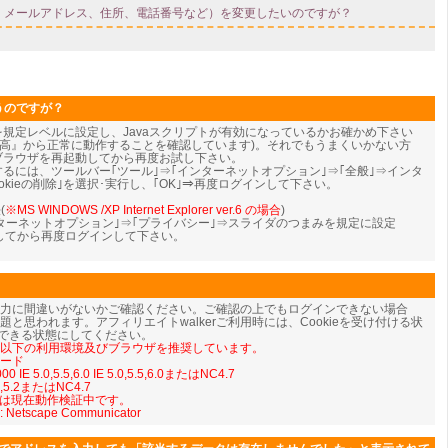
うのですが？
eを規定レベルに設定し、Javaスクリプトが有効になっているかお確かめ下さい
『中-高』から正常に動作することを確認しています)。それでもうまくいかない方
、ブラウザを再起動してから再度お試し下さい。
ンするには、ツールバー｢ツール｣⇒｢インターネットオプション｣⇒｢全般｣⇒インタ
kieの削除｣を選択･実行し、｢OK｣⇒
再度ログインして下さい。
(
※MS WINDOWS /XP Internet Explorer ver.6 の場合
)
ンターネットオプション｣⇒｢プライバシー｣⇒スライダのつまみを規定に設定
動してから再度ログインして下さい。
入力に間違いがないかご確認ください。ご確認の上でもログインできない場合
iptの問題と思われます。アフィリエイトwalkerご利用時には、Cookieを受け付ける状
を使用できる状態にしてください。
では以下の利用環境及びブラウザを推奨しています。
モード
 IE 5.0,5.5,6.0 IE 5.0,5.5,6.0またはNC4.7
5.1,5.2またはNC4.7
については現在動作検証中です。
: Netscape Communicator