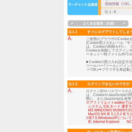
Q.1-1
すぐにログアウトしてしま
A.
ご使用のブラウザのCooki
(Cookie受け入れレベル
は、Cookieの削除を行い
Cookieを削除してログイ
ーネット一時ファイル内｢Coo
■ Cookieの受け入れ設定方法
ツールバー｢ツール｣⇒｢イ
⇒｢OK｣⇒ブラウザを再起
Q.1-2
ログインできないのですが
A.
ログインIDやパスワードの
は、CookieやJavaScr
態に、またJavaScript
※アフィリエイトwalker
■
システム SSLモード 通常
■
MS WINDOWS 95/98/NT/2000
■
MacOS 9/X IE 5.1,5.2 IE 
※IE7.0,WindowsXP
■
IE: Internet Explorer NC