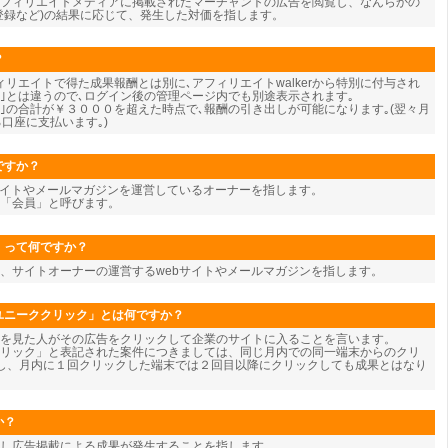
フィリエイトメディアに掲載されたマーチャントの広告を閲覧し、なんらかの
登録など)の結果に応じて、発生した対価を指します。
？
リエイトで得た成果報酬とは別に､アフィリエイトwalkerから特別に付与され
酬｣とは違うので､ログイン後の管理ページ内でも別途表示されます｡
酬｣の合計が￥３０００を超えた時点で､報酬の引き出しが可能になります｡(翌々月
口座に支払います｡)
ですか？
サイトやメールマガジンを運営しているオーナーを指します。
を「会員」と呼びます。
」って何ですか？
、サイトオーナーの運営するwebサイトやメールマガジンを指します。
ユニーククリック」とは何ですか？
告を見た人がその広告をクリックして企業のサイトに入ることを言います。
リック」と表記された案件につきましては、同じ月内での同一端末からのクリ
し、月内に１回クリックした端末では２回目以降にクリックしても成果とはなり
か？
し広告掲載による成果が発生することを指します。