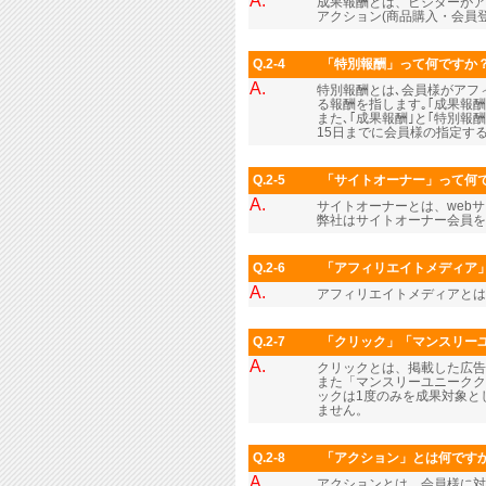
A.
成果報酬とは、ビジターがア
アクション(商品購入・会員
Q.2-4
「特別報酬」って何ですか
A.
特別報酬とは､会員様がアフィ
る報酬を指します｡｢成果報
また､｢成果報酬｣と｢特別報
15日までに会員様の指定する
Q.2-5
「サイトオーナー」って何
A.
サイトオーナーとは、web
弊社はサイトオーナー会員
Q.2-6
「アフィリエイトメディア
A.
アフィリエイトメディアとは
Q.2-7
「クリック」「マンスリー
A.
クリックとは、掲載した広
また「マンスリーユニークク
ックは1度のみを成果対象と
ません。
Q.2-8
「アクション」とは何です
A.
アクションとは、会員様に対