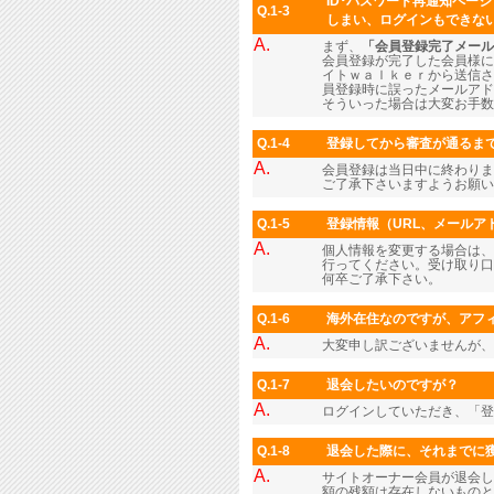
ID･パスワード再通知ペー
Q.1-3
しまい、ログインもできな
A.
まず、
「会員登録完了メール
会員登録が完了した会員様に
イトｗａｌｋｅｒから送信さ
員登録時に誤ったメールアド
そういった場合は大変お手数
Q.1-4
登録してから審査が通るま
A.
会員登録は当日中に終わりま
ご了承下さいますようお願い
Q.1-5
登録情報（URL、メール
A.
個人情報を変更する場合は、
行ってください。受け取り口
何卒ご了承下さい。
Q.1-6
海外在住なのですが、アフィ
A.
大変申し訳ございませんが、
Q.1-7
退会したいのですが？
A.
ログインしていただき、「
Q.1-8
退会した際に、それまでに
A.
サイトオーナー会員が退会し
額の残額は存在しないものと