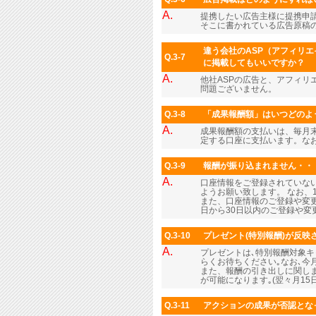
A.
提携したい広告主様に提携申
そこに書かれている広告原稿
違う会社のASP（アフィリエ
Q.3-7
に掲載してもいいですか？
A.
他社ASPの広告と、アフィリ
問題ございません。
Q.3-8
「成果報酬額」はいつどのよ
A.
成果報酬額の支払いは、毎月末
定する口座に支払います。なお
Q.3-9
報酬が振り込まれません・・
A.
口座情報をご登録されていな
ようお願い致します。 なお、
また、口座情報のご登録や変更
日から30日以内のご登録や
Q.3-10
プレゼント(特別報酬)が反映さ
A.
プレゼントは､特別報酬対象
らくお待ちください｡なお､
また、報酬の引き出しに関しま
が可能になります｡(翌々月1
Q.3-11
アクションの成果が否認とな