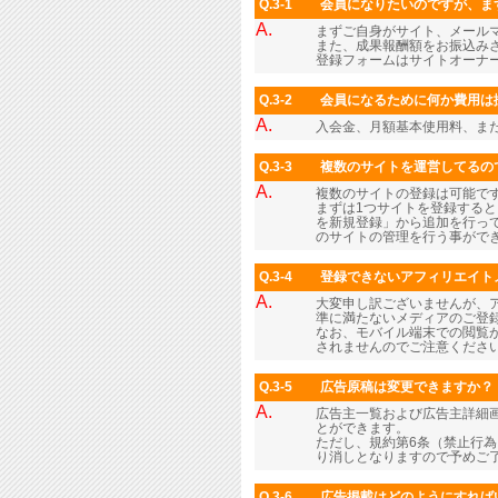
Q.3-1
会員になりたいのですが、ま
A.
まずご自身がサイト、メール
また、成果報酬額をお振込み
登録フォームはサイトオーナ
Q.3-2
会員になるために何か費用は
A.
入会金、月額基本使用料、ま
Q.3-3
複数のサイトを運営してるの
A.
複数のサイトの登録は可能で
まずは1つサイトを登録すると
を新規登録」から追加を行っ
のサイトの管理を行う事がで
Q.3-4
登録できないアフィリエイト
A.
大変申し訳ございませんが、
準に満たないメディアのご登
なお、モバイル端末での閲覧
されませんのでご注意くださ
Q.3-5
広告原稿は変更できますか？
A.
広告主一覧および広告主詳細画
とができます。
ただし、規約第6条（禁止行
り消しとなりますので予めご
Q.3-6
広告掲載はどのようにすれば