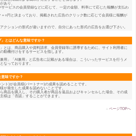
類があり、
やサービスの会員登録などに応じて、一定の金額、料率にて応じた報酬が支払わ
ク＝○円と決まっており、掲載された広告のクリック数に応じて会員様に報酬が
アクションの形式が違いますので、自分にあった形式の広告をお選び下さい。
ブ」とはどんな意味ですか？
」とは、商品購入や資料請求、会員登録等に誘導するために、サイト利用者に
の動機付けをするサービスを指します。
兼用」「AI兼用」と広告名に記載がある場合は、こういったサービスを行うメ
となっております。
な意味ですか？
ャント)が会員様(パートナー)の成果を認めることです。
様が発生した成果を認めないことです。
ら商品を購入し、その購入者が商品を返品およびキャンセルした場合、その成
主様は「否認」することができます。
▲
ページTOPへ