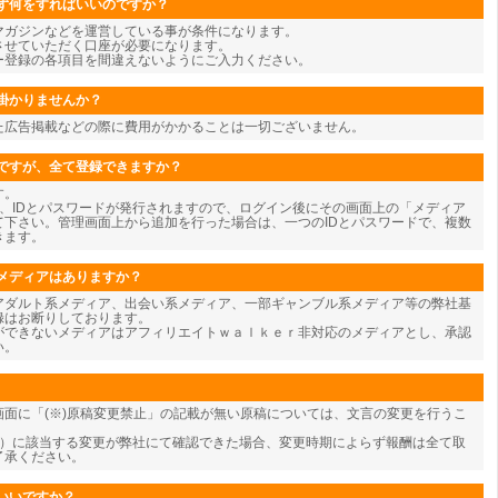
ず何をすればいいのですか？
マガジンなどを運営している事が条件になります。
させていただく口座が必要になります。
ー登録の各項目を間違えないようにご入力ください。
掛かりませんか？
た広告掲載などの際に費用がかかることは一切ございません。
ですが、全て登録できますか？
す。
、IDとパスワードが発行されますので、ログイン後にその画面上の「メディア
て下さい。管理画面上から追加を行った場合は、一つのIDとパスワードで、複数
きます。
メディアはありますか？
アダルト系メディア、出会い系メディア、一部ギャンブル系メディア等の弊社基
録はお断りしております。
ができないメディアはアフィリエイトｗａｌｋｅｒ非対応のメディアとし、承認
い。
面に「(※)原稿変更禁止」の記載が無い原稿については、文言の変更を行うこ
為）に該当する変更が弊社にて確認できた場合、変更時期によらず報酬は全て取
了承ください。
いいですか？