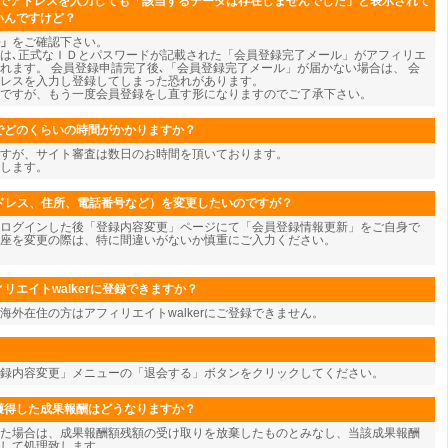
ジでアドレスを入力しても「該当するデータは存在しませんでした」と表示されて
いんですけど？
」
をご確認下さい。
は､正式なＩＤとパスワードが記載された「会員登録完了メール」がアフィリエ
れます。 会員登録申請完了後､「会員登録完了メール」が届かない場合は、 会
レスを入力し登録してしまった恐れがあります。
ですが、もう一度会員登録をし直す形になりますのでご了承下さい。
でどのくらいの時間がかかりますか？
すが、サイト審査は数日のお時間を頂いております。
します。
アドレス、住所、電話番号など）を変更したいのですが？
ログインした後「登録内容変更」ページにて「会員登録情報更新」をご自身で
座を変更の際は、特に間違いがないか慎重にご入力ください。
リエイトwalkerに登録できますか？
海外在住の方はアフィリエイトwalkerにご登録できません。
登録内容変更」メニューの「退会する」ボタンをクリックしてください。
獲得した成果報酬はどうなりますか？
た場合は、成果報酬額残額の受け取りを放棄したものとみなし、当該成果報酬
して処理致します。