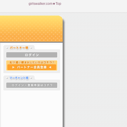
girlswalker.com★Top