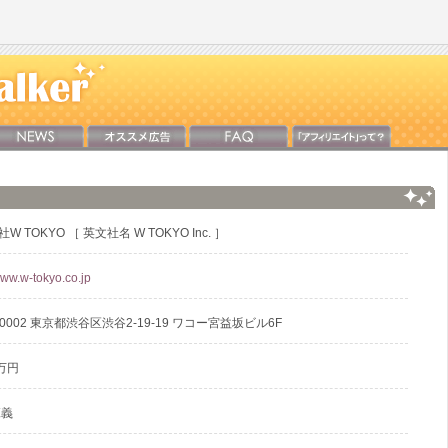
W TOKYO ［ 英文社名 W TOKYO Inc. ］
www.w-tokyo.co.jp
-0002 東京都渋谷区渋谷2-19-19 ワコー宮益坂ビル6F
万円
範義