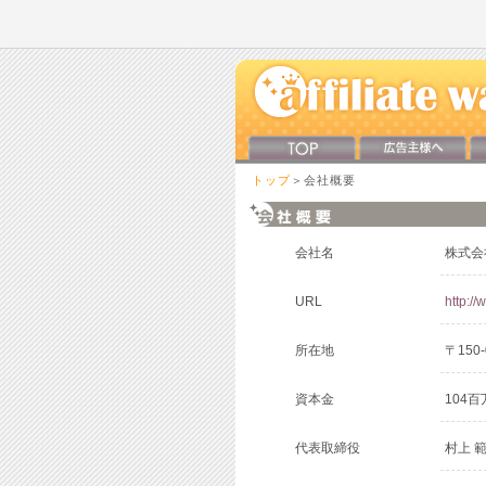
トップ
＞会社概要
会社名
株式会社
URL
http://
所在地
〒150
資本金
104百
代表取締役
村上 