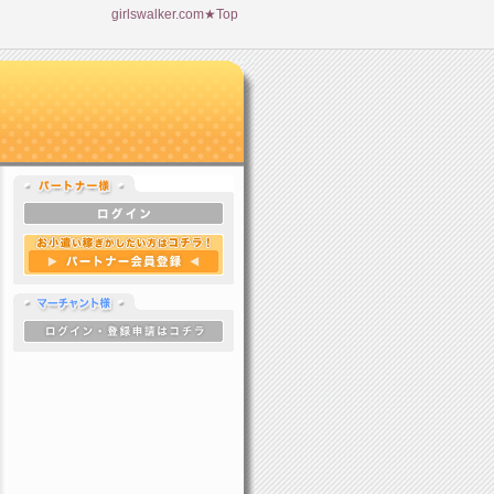
girlswalker.com★Top