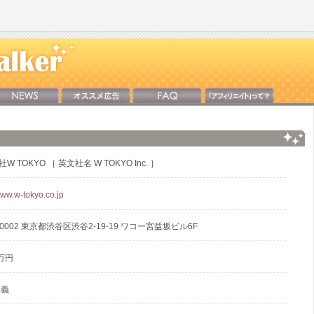
W TOKYO ［ 英文社名 W TOKYO Inc. ］
www.w-tokyo.co.jp
-0002 東京都渋谷区渋谷2-19-19 ワコー宮益坂ビル6F
万円
範義