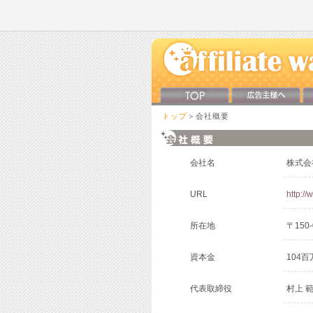
トップ
＞会社概要
会社名
株式会社
URL
http://
所在地
〒150
資本金
104百
代表取締役
村上 