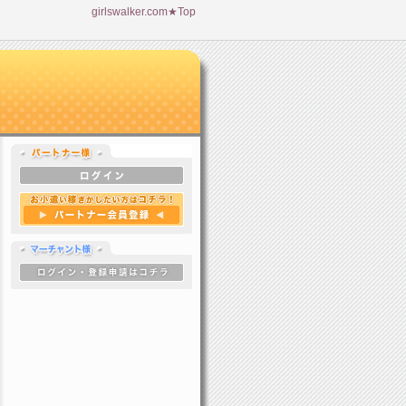
girlswalker.com★Top