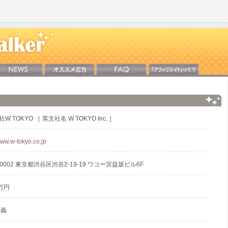
W TOKYO ［ 英文社名 W TOKYO Inc. ］
www.w-tokyo.co.jp
-0002 東京都渋谷区渋谷2-19-19 ワコー宮益坂ビル6F
万円
範義