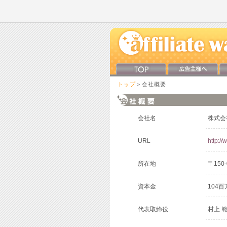
トップ
＞会社概要
会社名
株式会社
URL
http://
所在地
〒150
資本金
104百
代表取締役
村上 