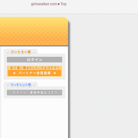
girlswalker.com★Top