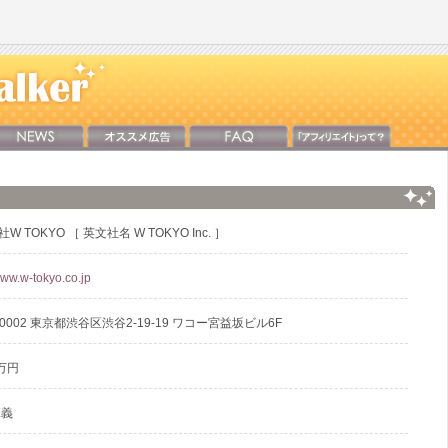
W TOKYO ［ 英文社名 W TOKYO Inc. ］
www.w-tokyo.co.jp
-0002 東京都渋谷区渋谷2-19-19 ワコー宮益坂ビル6F
万円
範義