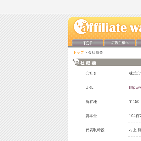
トップ
＞会社概要
会社名
株式会社
URL
http://
所在地
〒150
資本金
104百
代表取締役
村上 