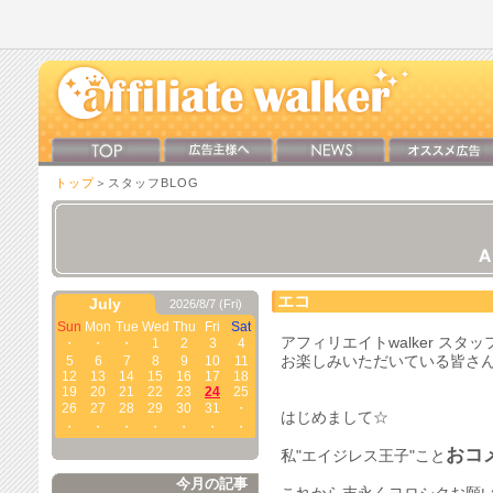
トップ
＞スタッフBLOG
エコ
July
2026/8/7 (Fri)
Sun
Mon
Tue
Wed
Thu
Fri
Sat
アフィリエイトwalker スタ
・
・
・
1
2
3
4
5
6
7
8
9
10
11
お楽しみいただいている皆さ
12
13
14
15
16
17
18
19
20
21
22
23
24
25
26
27
28
29
30
31
・
はじめまして☆
・
・
・
・
・
・
・
おコ
私"エイジレス王子"こと
今月の記事