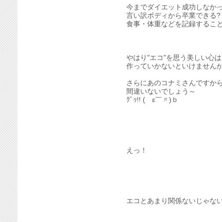
今までダイエット成功しなか
言い訳ボディから卒業できる?
食事・体重などを記録するこ
やはり"エコ"を思う美しい心
作っていかないといけません
さらにあのコナミさんですか
間違いないでしょう～
ｸﾞｯ!! (￣ε￣〃)ｂ
えっ！
エコとあまり関係ないじゃな