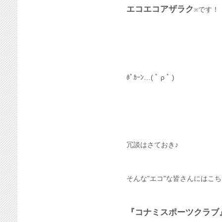
エコエコアザラク
です！
※
ﾎﾟｶｰﾝ…( ﾟ ρ ﾟ )
冗談はさておき♪
そんな"エコ"な皆さんにはこ
『コナミスポーツクラブ