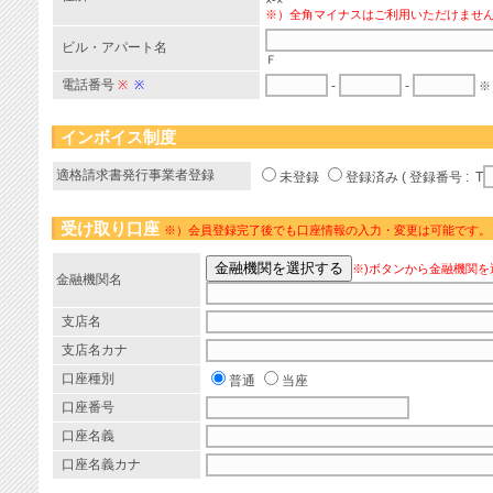
×-×
※）全角マイナスはご利用いただけませ
ビル・アパート名
Ｆ
電話番号
※
※
-
-
※
インボイス制度
適格請求書発行事業者登録
未登録
登録済み ( 登録番号 : T
受け取り口座
※）会員登録完了後でも口座情報の入力・変更は可能です。
※)ボタンから金融機関を
金融機関名
支店名
支店名カナ
口座種別
普通
当座
口座番号
口座名義
口座名義カナ