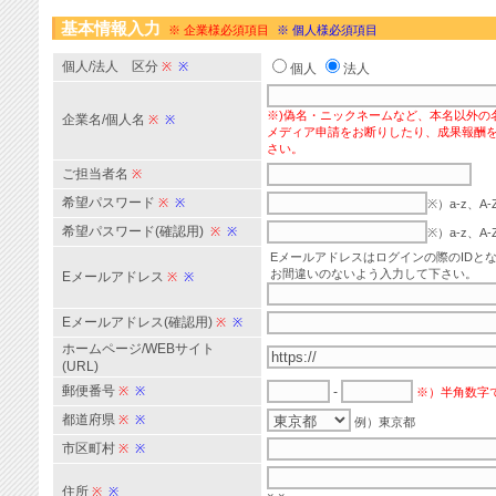
基本情報入力
※ 企業様必須項目
※ 個人様必須項目
個人/法人 区分
※
※
個人
法人
※)偽名・ニックネームなど、本名以外の
企業名/個人名
※
※
メディア申請をお断りしたり、成果報酬
さい。
ご担当者名
※
希望パスワード
※
※
※）a-z、
希望パスワード(確認用)
※
※
※）a-z、
Eメールアドレスはログインの際のIDと
お間違いのないよう入力して下さい。
Eメールアドレス
※
※
Eメールアドレス(確認用)
※
※
ホームページ/WEBサイト
(URL)
郵便番号
※
※
-
※）半角数字
都道府県
※
※
例）東京都
市区町村
※
※
住所
※
※