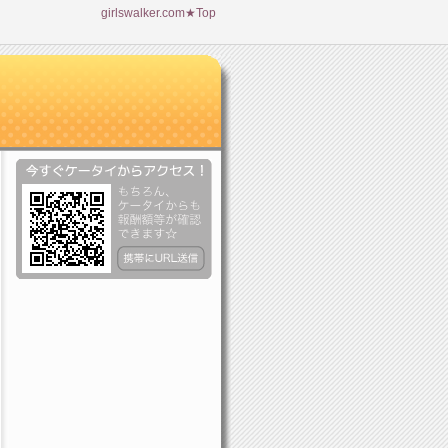
girlswalker.com★Top