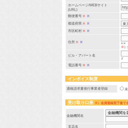
ホームページ/WEBサイト
(URL)
郵便番号
※
※
都道府県
※
※
市区町村
※
※
住所
※
※
×-×
※）
ビル・アパート名
Ｆ
電話番号
※
※
インボイス制度
適格請求書発行事業者登録
受け取り口座
※）会員登録完了後で
金融機関名
支店名