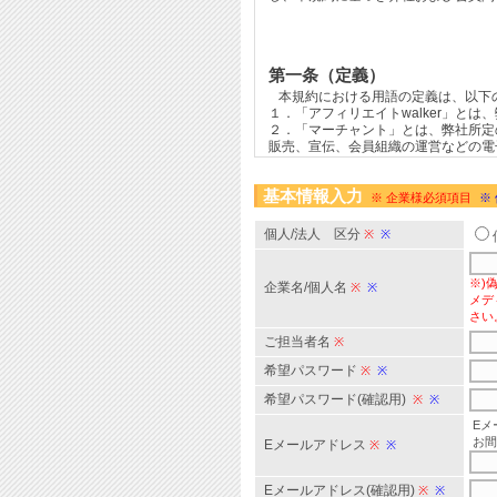
基本情報入力
※ 企業様必須項目
※
個人/法人 区分
※
※
※)
企業名/個人名
※
※
メデ
さい
ご担当者名
※
希望パスワード
※
※
希望パスワード(確認用)
※
※
Eメ
お間
Eメールアドレス
※
※
Eメールアドレス(確認用)
※
※