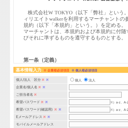
基本情報入力
※ 企業様必須項目
※ 個人様必須項目
個人/法人 区分
※
※
個人
法人
企業名/個人名
※
※
ご担当者名
※
希望パスワード
※
※
※）a-z、
希望パスワード(確認用)
※
※
※）a-z、
Eメールアドレス
※
※
モバイルメールアドレス