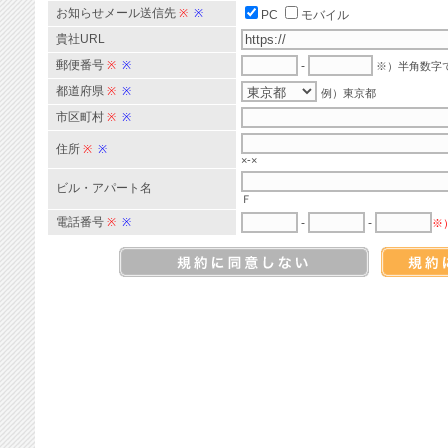
お知らせメール送信先
※
※
PC
モバイル
貴社URL
郵便番号
※
※
-
※）半角数字
都道府県
※
※
例）東京都
市区町村
※
※
住所
※
※
×-×
ビル・アパート名
Ｆ
電話番号
※
※
-
-
※