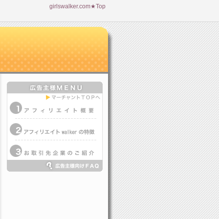
girlswalker.com★Top