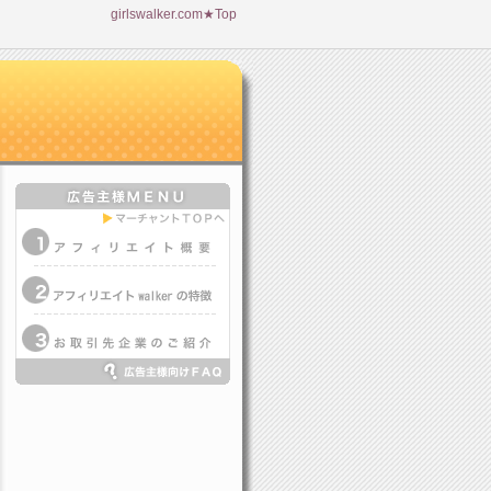
girlswalker.com★Top