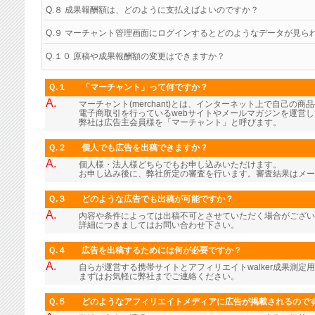
Q.８ 成果報酬額は、どのように支払えばよいのですか？
Q.９ マーチャント管理画面にログインするとどのようなデータが見ら
Q.１０ 原稿や成果報酬額の変更はできますか？
Ｑ.１
「マーチャント」って何ですか？
A.
マーチャント(merchant)とは、インターネット上で自己の
電子商取引を行っているwebサイトやメールマガジンを運営
弊社は広告主会員様を「マーチャント」と呼びます。
Ｑ.２
個人でも広告を出稿できますか？
A.
個人様・法人様どちらでもお申し込みいただけます。
お申し込み後に、弊社所定の審査を行います。審査結果はメー
Ｑ.３
どのような広告でも出稿が可能ですか？
A.
内容や条件によっては出稿不可とさせていただく場合がござい
詳細につきましてはお問い合わせ下さい。
Ｑ.４
広告を出稿するためには何が必要ですか？
A.
自らが運営する携帯サイトとアフィリエイトwalker成果測定
まずはお気軽に弊社までご連絡ください。
Ｑ.５
どのようなアフィリエイトメディアに広告が掲載されるので