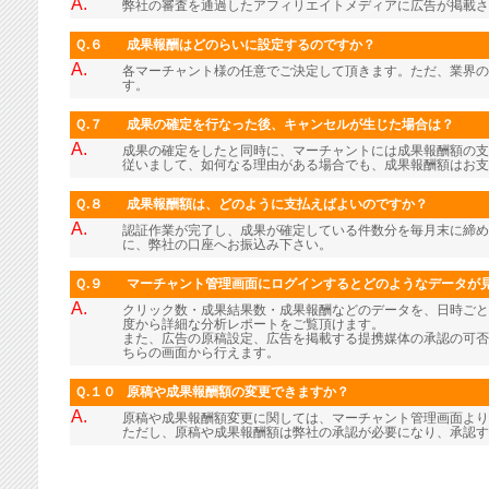
A.
弊社の審査を通過したアフィリエイトメディアに広告が掲載さ
Ｑ.６
成果報酬はどのらいに設定するのですか？
A.
各マーチャント様の任意でご決定して頂きます。ただ、業界の
す。
Ｑ.７
成果の確定を行なった後、キャンセルが生じた場合は？
A.
成果の確定をしたと同時に、マーチャントには成果報酬額の支
従いまして、如何なる理由がある場合でも、成果報酬額はお支
Ｑ.８
成果報酬額は、どのように支払えばよいのですか？
A.
認証作業が完了し、成果が確定している件数分を毎月末に締め
に、弊社の口座へお振込み下さい。
Ｑ.９
マーチャント管理画面にログインするとどのようなデータが
A.
クリック数・成果結果数・成果報酬などのデータを、日時ごと
度から詳細な分析レポートをご覧頂けます。
また、広告の原稿設定、広告を掲載する提携媒体の承認の可否
ちらの画面から行えます。
Ｑ.１０
原稿や成果報酬額の変更できますか？
A.
原稿や成果報酬額変更に関しては、マーチャント管理画面より
ただし、原稿や成果報酬額は弊社の承認が必要になり、承認す