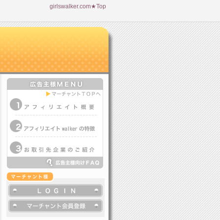
girlswalker.com★Top