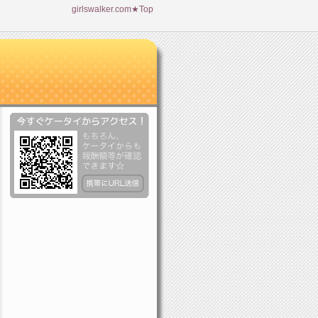
girlswalker.com★Top