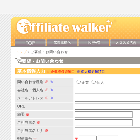
トップ
＞ご要望・お問い合わせ
基本情報入力
※ 企業様必須項目
※ 個人様必須項目
問い合わせ種別
※
※
企業
個人
会社名・個人名
※
※
メールアドレス
※
※
URL
部署
※
ご担当者名
※
ご担当者名カナ
※
郵便番号
※
〒
-