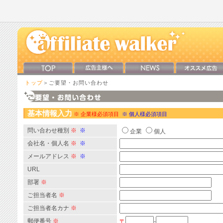
トップ
＞ご要望・お問い合わせ
基本情報入力
※ 企業様必須項目
※ 個人様必須項目
問い合わせ種別
※
※
企業
個人
会社名・個人名
※
※
メールアドレス
※
※
URL
部署
※
ご担当者名
※
ご担当者名カナ
※
郵便番号
※
〒
-