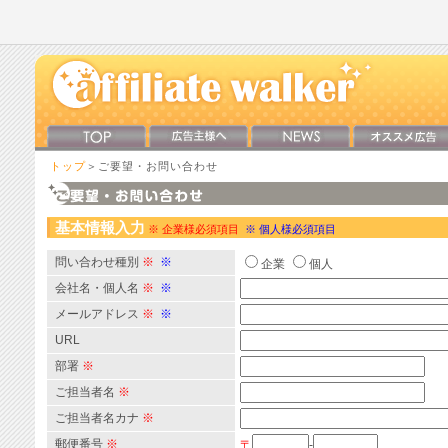
トップ
＞ご要望・お問い合わせ
基本情報入力
※ 企業様必須項目
※ 個人様必須項目
問い合わせ種別
※
※
企業
個人
会社名・個人名
※
※
メールアドレス
※
※
URL
部署
※
ご担当者名
※
ご担当者名カナ
※
郵便番号
※
〒
-