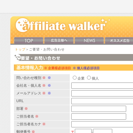
トップ
＞ご要望・お問い合わせ
基本情報入力
※ 企業様必須項目
※ 個人様必須項目
問い合わせ種別
※
※
企業
個人
会社名・個人名
※
※
メールアドレス
※
※
URL
部署
※
ご担当者名
※
ご担当者名カナ
※
郵便番号
※
〒
-