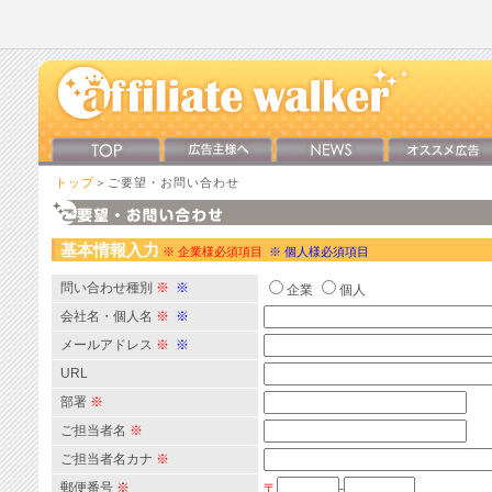
トップ
＞ご要望・お問い合わせ
基本情報入力
※ 企業様必須項目
※ 個人様必須項目
問い合わせ種別
※
※
企業
個人
会社名・個人名
※
※
メールアドレス
※
※
URL
部署
※
ご担当者名
※
ご担当者名カナ
※
郵便番号
※
〒
-