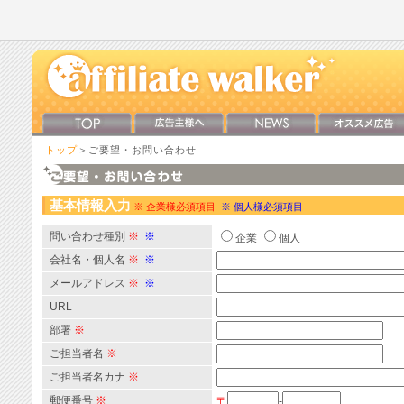
トップ
＞ご要望・お問い合わせ
基本情報入力
※ 企業様必須項目
※ 個人様必須項目
問い合わせ種別
※
※
企業
個人
会社名・個人名
※
※
メールアドレス
※
※
URL
部署
※
ご担当者名
※
ご担当者名カナ
※
郵便番号
※
〒
-