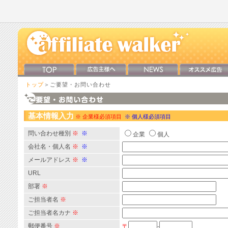
トップ
＞ご要望・お問い合わせ
基本情報入力
※ 企業様必須項目
※ 個人様必須項目
問い合わせ種別
※
※
企業
個人
会社名・個人名
※
※
メールアドレス
※
※
URL
部署
※
ご担当者名
※
ご担当者名カナ
※
郵便番号
※
〒
-