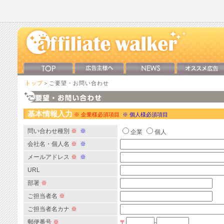
トップ
＞ご要望・お問い合わせ
基本情報入力
※ 企業様必須項目
※ 個人様必須項目
問い合わせ種別
※
※
企業
個人
会社名・個人名
※
※
メールアドレス
※
※
URL
部署
※
ご担当者名
※
ご担当者名カナ
※
郵便番号
※
〒
-