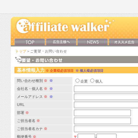
トップ
＞ご要望・お問い合わせ
基本情報入力
※ 企業様必須項目
※ 個人様必須項目
問い合わせ種別
※
※
企業
個人
会社名・個人名
※
※
メールアドレス
※
※
URL
部署
※
ご担当者名
※
ご担当者名カナ
※
郵便番号
※
〒
-