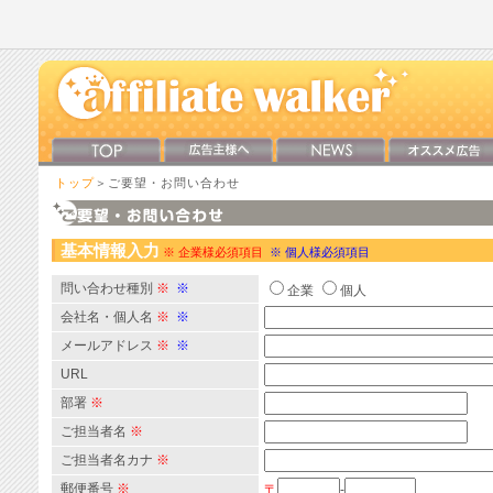
トップ
＞ご要望・お問い合わせ
基本情報入力
※ 企業様必須項目
※ 個人様必須項目
問い合わせ種別
※
※
企業
個人
会社名・個人名
※
※
メールアドレス
※
※
URL
部署
※
ご担当者名
※
ご担当者名カナ
※
郵便番号
※
〒
-