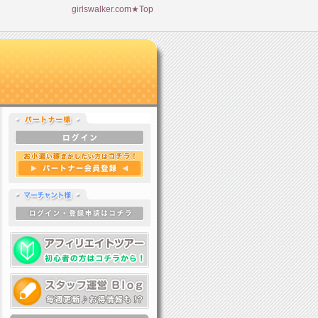
girlswalker.com★Top