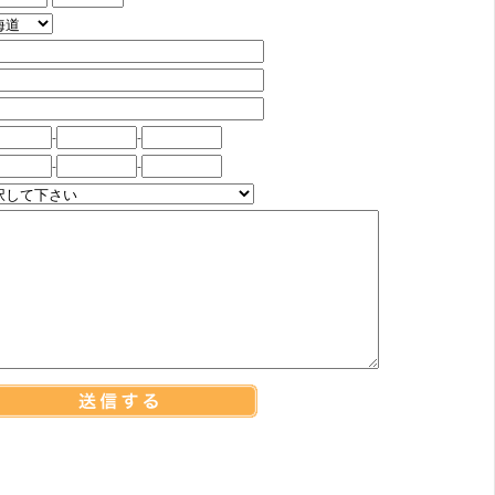
-
-
-
-