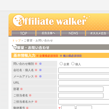
トップ
＞ご要望・お問い合わせ
基本情報入力
※ 企業様必須項目
※ 個人様必須項目
問い合わせ種別
※
※
企業
個人
会社名・個人名
※
※
メールアドレス
※
※
URL
部署
※
ご担当者名
※
ご担当者名カナ
※
郵便番号
※
〒
-