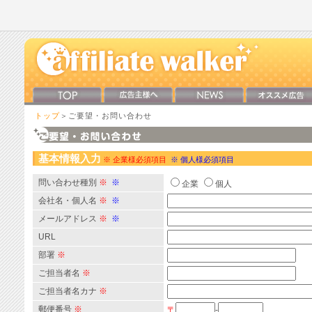
トップ
＞ご要望・お問い合わせ
基本情報入力
※ 企業様必須項目
※ 個人様必須項目
問い合わせ種別
※
※
企業
個人
会社名・個人名
※
※
メールアドレス
※
※
URL
部署
※
ご担当者名
※
ご担当者名カナ
※
郵便番号
※
〒
-