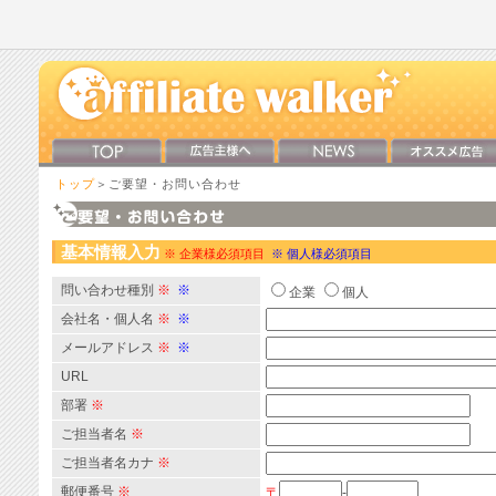
トップ
＞ご要望・お問い合わせ
基本情報入力
※ 企業様必須項目
※ 個人様必須項目
問い合わせ種別
※
※
企業
個人
会社名・個人名
※
※
メールアドレス
※
※
URL
部署
※
ご担当者名
※
ご担当者名カナ
※
郵便番号
※
〒
-