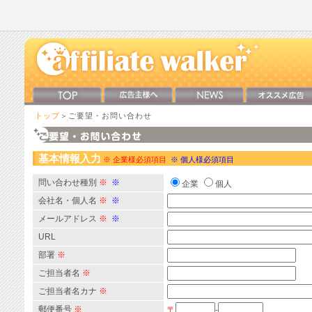
トップ
＞ご要望・お問い合わせ
基本情報入力
※ 企業様必須項目
※ 個人様必須項目
問い合わせ種別
※
※
企業
個人
会社名・個人名
※
※
メールアドレス
※
※
URL
部署
※
ご担当者名
※
ご担当者名カナ
※
郵便番号
※
〒
-