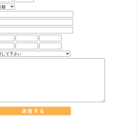
-
-
-
-