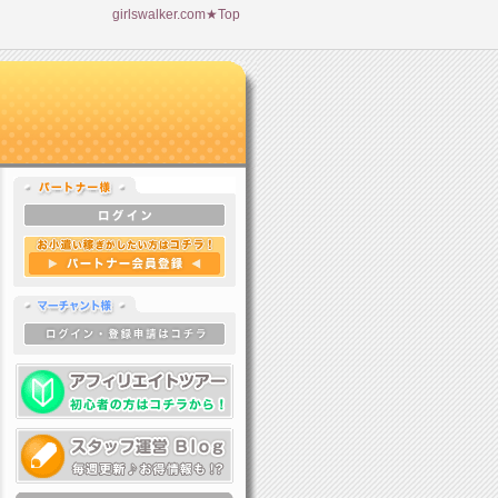
girlswalker.com★Top