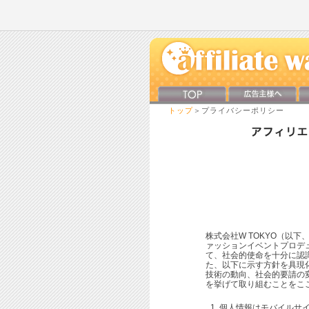
トップ
＞プライバシーポリシー
株式会社W TOKYO（以
ァッションイベントプロデ
て、社会的使命を十分に認
た、以下に示す方針を具現
技術の動向、社会的要請の
を挙げて取り組むことをこ
個人情報はモバイルサ