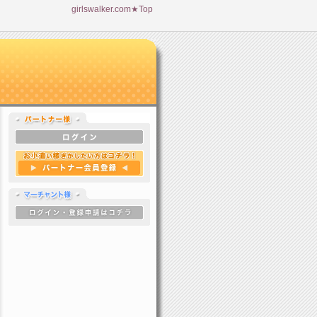
girlswalker.com★Top