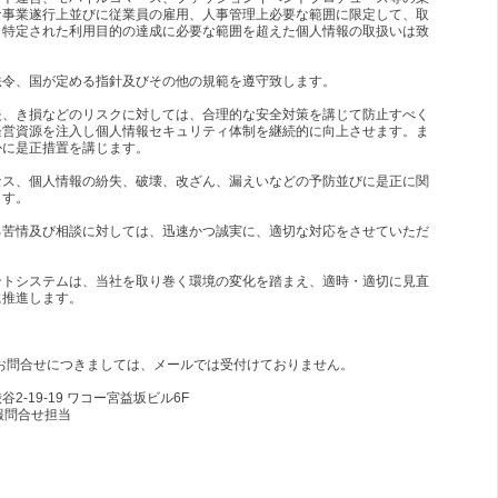
な事業遂行上並びに従業員の雇用、人事管理上必要な範囲に限定して、取
、特定された利用目的の達成に必要な範囲を超えた個人情報の取扱いは致
法令、国が定める指針及びその他の規範を遵守致します。
失、き損などのリスクに対しては、合理的な安全対策を講じて防止すべく
経営資源を注入し個人情報セキュリティ体制を継続的に向上させます。ま
かに是正措置を講じます。
セス、個人情報の紛失、破壊、改ざん、漏えいなどの予防並びに是正に関
ます。
る苦情及び相談に対しては、迅速かつ誠実に、適切な対応をさせていただ
ントシステムは、当社を取り巻く環境の変化を踏まえ、適時・適切に見直
に推進します。
お問合せにつきましては、メールでは受付けておりません。
渋谷2-19-19 ワコー宮益坂ビル6F
情報問合せ担当