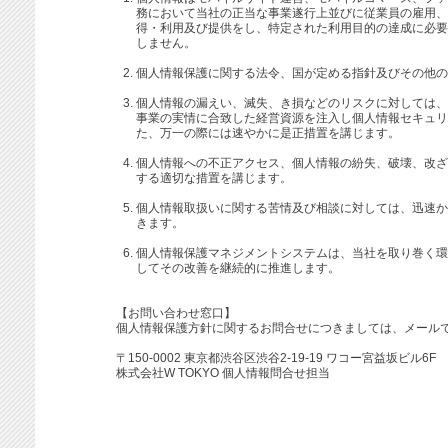
務において当社の正当な事業遂行上並びに従業員の雇用、
得・利用及び提供をし、特定された利用目的の達成に必要
しません。
個人情報保護に関する法令、国が定める指針及びその他の
個人情報の漏えい、滅失、き損などのリスクに対しては、
事業の実情に合致した経営資源を注入し個人情報セキュリ
た、万一の際には速やかに是正措置を講じます。
個人情報への不正アクセス、個人情報の紛失、破壊、改ざ
する適切な措置を講じます。
個人情報取扱いに関する苦情及び相談に対しては、迅速か
きます。
個人情報保護マネジメントシステムは、当社を取り巻く環
してその改善を継続的に推進します。
【お問い合わせ窓口】
個人情報保護方針に関するお問合せにつきましては、メール
〒150-0002 東京都渋谷区渋谷2-19-19 ワコー宮益坂ビル6F
株式会社W TOKYO 個人情報問合せ担当