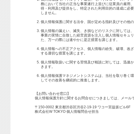
務において当社の正当な事業遂行上並びに従業員の雇用、
得・利用及び提供をし、特定された利用目的の達成に必要
しません。
個人情報保護に関する法令、国が定める指針及びその他の
個人情報の漏えい、滅失、き損などのリスクに対しては、
事業の実情に合致した経営資源を注入し個人情報セキュリ
た、万一の際には速やかに是正措置を講じます。
個人情報への不正アクセス、個人情報の紛失、破壊、改ざ
する適切な措置を講じます。
個人情報取扱いに関する苦情及び相談に対しては、迅速か
きます。
個人情報保護マネジメントシステムは、当社を取り巻く環
してその改善を継続的に推進します。
【お問い合わせ窓口】
個人情報保護方針に関するお問合せにつきましては、メール
〒150-0002 東京都渋谷区渋谷2-19-19 ワコー宮益坂ビル6F
株式会社W TOKYO 個人情報問合せ担当