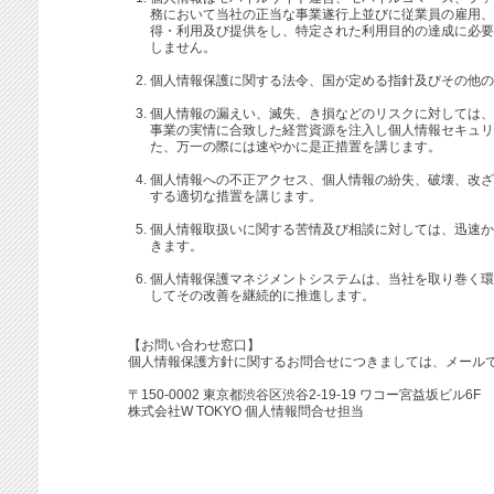
務において当社の正当な事業遂行上並びに従業員の雇用、
得・利用及び提供をし、特定された利用目的の達成に必要
しません。
個人情報保護に関する法令、国が定める指針及びその他の
個人情報の漏えい、滅失、き損などのリスクに対しては、
事業の実情に合致した経営資源を注入し個人情報セキュリ
た、万一の際には速やかに是正措置を講じます。
個人情報への不正アクセス、個人情報の紛失、破壊、改ざ
する適切な措置を講じます。
個人情報取扱いに関する苦情及び相談に対しては、迅速か
きます。
個人情報保護マネジメントシステムは、当社を取り巻く環
してその改善を継続的に推進します。
【お問い合わせ窓口】
個人情報保護方針に関するお問合せにつきましては、メール
〒150-0002 東京都渋谷区渋谷2-19-19 ワコー宮益坂ビル6F
株式会社W TOKYO 個人情報問合せ担当