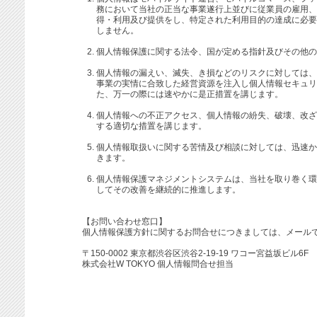
務において当社の正当な事業遂行上並びに従業員の雇用、
得・利用及び提供をし、特定された利用目的の達成に必要
しません。
個人情報保護に関する法令、国が定める指針及びその他の
個人情報の漏えい、滅失、き損などのリスクに対しては、
事業の実情に合致した経営資源を注入し個人情報セキュリ
た、万一の際には速やかに是正措置を講じます。
個人情報への不正アクセス、個人情報の紛失、破壊、改ざ
する適切な措置を講じます。
個人情報取扱いに関する苦情及び相談に対しては、迅速か
きます。
個人情報保護マネジメントシステムは、当社を取り巻く環
してその改善を継続的に推進します。
【お問い合わせ窓口】
個人情報保護方針に関するお問合せにつきましては、メール
〒150-0002 東京都渋谷区渋谷2-19-19 ワコー宮益坂ビル6F
株式会社W TOKYO 個人情報問合せ担当