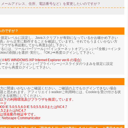
うのですが？
eを規定レベルに設定し、Javaスクリプトが有効になっているかお確かめ下さい
『中-高』から正常に動作することを確認しています)。それでもうまくいかない方
、ブラウザを再起動してから再度お試し下さい。
ンするには、ツールバー｢ツール｣⇒｢インターネットオプション｣⇒｢全般｣⇒インタ
kieの削除｣を選択･実行し、｢OK｣⇒
再度ログインして下さい。
(
※MS WINDOWS /XP Internet Explorer ver.6 の場合
)
ンターネットオプション｣⇒｢プライバシー｣⇒スライダのつまみを規定に設定
動してから再度ログインして下さい。
入力に間違いがないかご確認ください。ご確認の上でもログインできない場合
iptの問題と思われます。アフィリエイトwalkerご利用時には、Cookieを受け付ける状
を使用できる状態にしてください。
では以下の利用環境及びブラウザを推奨しています。
モード
 IE 5.0,5.5,6.0 IE 5.0,5.5,6.0またはNC4.7
5.1,5.2またはNC4.7
については現在動作検証中です。
: Netscape Communicator