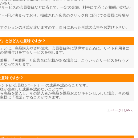
類があり、
やサービスの会員登録などに応じて、一定の金額、料率にて応じた報酬が支払わ
ク＝○円と決まっており、掲載された広告のクリック数に応じて会員様に報酬が
アクションの形式が違いますので、自分にあった形式の広告をお選び下さい。
ブ」とはどんな意味ですか？
」とは、商品購入や資料請求、会員登録等に誘導するために、サイト利用者に
の動機付けをするサービスを指します。
兼用」「AI兼用」と広告名に記載がある場合は、こういったサービスを行うメ
となっております。
な意味ですか？
ャント)が会員様(パートナー)の成果を認めることです。
様が発生した成果を認めないことです。
ら商品を購入し、その購入者が商品を返品およびキャンセルした場合、その成
主様は「否認」することができます。
▲
ページTOPへ