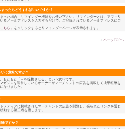
しまったらどうすればいいですか？
しまった場合、リマインダー機能をお使い下さい。リマインダーとは、アフィリ
頂いているメールアドレスを入力するだけで、ご登録されているメールアドレスにご
こちら」
をクリックするとリマインダーページが表示されます。
▲
ページTOPへ
ういう意味ですか？
te)とは、もともと「～を提携させる」という意味です。
ルマガジンを運営しているオーナーがマーチャントの広告を掲載して成果報酬を
になりました。
？
トメディアに掲載されたマーチャントの広告を閲覧し、張られたリンクを通じ
移動する第三者を指します。
意味ですか？