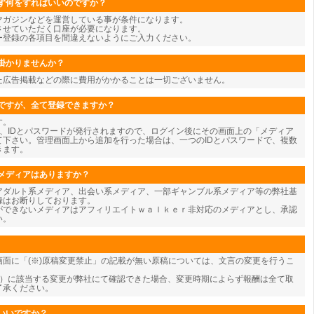
ず何をすればいいのですか？
マガジンなどを運営している事が条件になります。
させていただく口座が必要になります。
ー登録の各項目を間違えないようにご入力ください。
掛かりませんか？
た広告掲載などの際に費用がかかることは一切ございません。
ですが、全て登録できますか？
す。
、IDとパスワードが発行されますので、ログイン後にその画面上の「メディア
て下さい。管理画面上から追加を行った場合は、一つのIDとパスワードで、複数
きます。
メディアはありますか？
アダルト系メディア、出会い系メディア、一部ギャンブル系メディア等の弊社基
録はお断りしております。
ができないメディアはアフィリエイトｗａｌｋｅｒ非対応のメディアとし、承認
い。
面に「(※)原稿変更禁止」の記載が無い原稿については、文言の変更を行うこ
為）に該当する変更が弊社にて確認できた場合、変更時期によらず報酬は全て取
了承ください。
いいですか？