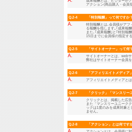
A.
成果報酬とは、ビジターがア
アクション(商品購入・会員
Q.2-4
「特別報酬」って何ですか
A.
特別報酬とは､会員様がアフィ
る報酬を指します｡｢成果報
また､｢成果報酬｣と｢特別報
15日までに会員様の指定する
Q.2-5
「サイトオーナー」って何
A.
サイトオーナーとは、web
弊社はサイトオーナー会員
Q.2-6
「アフィリエイトメディア
A.
アフィリエイトメディアとは
Q.2-7
「クリック」「マンスリー
A.
クリックとは、掲載した広
また「マンスリーユニークク
ックは1度のみを成果対象と
ません。
Q.2-8
「アクション」とは何です
A.
アクションとは、会員様に対