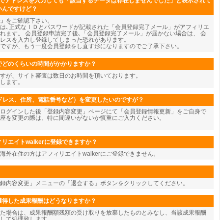
ジでアドレスを入力しても「該当するデータは存在しませんでした」と表示されて
いんですけど？
」
をご確認下さい。
は､正式なＩＤとパスワードが記載された「会員登録完了メール」がアフィリエ
れます。 会員登録申請完了後､「会員登録完了メール」が届かない場合は、 会
レスを入力し登録してしまった恐れがあります。
ですが、もう一度会員登録をし直す形になりますのでご了承下さい。
でどのくらいの時間がかかりますか？
すが、サイト審査は数日のお時間を頂いております。
します。
アドレス、住所、電話番号など）を変更したいのですが？
ログインした後「登録内容変更」ページにて「会員登録情報更新」をご自身で
座を変更の際は、特に間違いがないか慎重にご入力ください。
リエイトwalkerに登録できますか？
海外在住の方はアフィリエイトwalkerにご登録できません。
登録内容変更」メニューの「退会する」ボタンをクリックしてください。
獲得した成果報酬はどうなりますか？
た場合は、成果報酬額残額の受け取りを放棄したものとみなし、当該成果報酬
して処理致します。