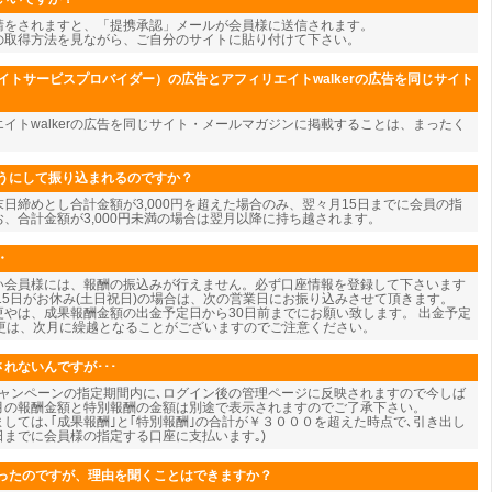
請をされますと、「提携承認」メールが会員様に送信されます。
の取得方法を見ながら、ご自分のサイトに貼り付けて下さい。
イトサービスプロバイダー）の広告とアフィリエイトwalkerの広告を同じサイト
エイトwalkerの広告を同じサイト・メールマガジンに掲載することは、まったく
うにして振り込まれるのですか？
日締めとし合計金額が3,000円を超えた場合のみ、翌々月15日までに会員の指
、合計金額が3,000円未満の場合は翌月以降に持ち越されます。
・
い会員様には、報酬の振込みが行えません。必ず口座情報を登録して下さいます
15日がお休み(土日祝日)の場合は、次の営業日にお振り込みさせて頂きます。
やは、成果報酬金額の出金予定日から30日前までにお願い致します。 出金予定
変更は、次月に繰越となることがございますのでご注意ください。
れないんですが･･･
キャンペーンの指定期間内に､ログイン後の管理ページに反映されますので今しば
今月の報酬金額と特別報酬の金額は別途で表示されますのでご了承下さい。
しては､｢成果報酬｣と｢特別報酬｣の合計が￥３０００を超えた時点で､引き出し
5日までに会員様の指定する口座に支払います｡)
ったのですが、理由を聞くことはできますか？