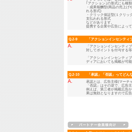
｢アクション｣の形式にも種
・成果報酬型(商品の売上げ
れる形式)
・クリック保証型(１クリッ
支払われる形式
などがあります。
提携する企業や広告によって
Q.2-9
「アクションインセンティ
A.
「アクションインセンティブ
対してポイントを付与する等
「アクションインセンティブ
ディアにおいても掲載が可能
Q.2-10
「承認」「否認」ってどん
A.
承認とは、広告主様(マーチ
「否認」はその逆で、広告主
例えば、第三者が掲載広告か
果は無効となりますので広告