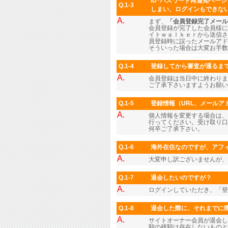
ID･パスワード再通知ペー
Q.1-3
しまい、ログインもできな
A.
まず、
「会員登録完了メール
会員登録が完了した会員様に
イトｗａｌｋｅｒから送信さ
員登録時に誤ったメールアド
そういった場合は大変お手数
Q.1-4
登録してから審査が通るま
A.
会員登録は当日中に終わりま
ご了承下さいますようお願い
Q.1-5
登録情報（URL、メール
A.
個人情報を変更する場合は、
行ってください。受け取り口
何卒ご了承下さい。
Q.1-6
海外在住なのですが、アフィ
A.
大変申し訳ございませんが、
Q.1-7
退会したいのですが？
A.
ログインしていただき、「
Q.1-8
退会した際に、それまでに
A.
サイトオーナー会員が退会し
額の残額は存在しないものと