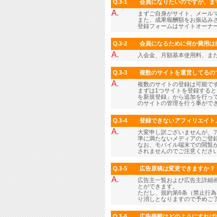
Q.3-1
会員になりたいのですが、ま
A.
まずご自身がサイト、メール
また、成果報酬額をお振込み
登録フォームはサイトオーナ
Q.3-2
会員になるために何か費用は
A.
入会金、月額基本使用料、ま
Q.3-3
複数のサイトを運営してるの
A.
複数のサイトの登録は可能で
まずは1つサイトを登録すると
を新規登録」から追加を行っ
のサイトの管理を行う事がで
Q.3-4
登録できないアフィリエイト
A.
大変申し訳ございませんが、
準に満たないメディアのご登
なお、モバイル端末での閲覧
されませんのでご注意くださ
Q.3-5
広告原稿は変更できますか？
A.
広告主一覧および広告主詳細画
とができます。
ただし、規約第6条（禁止行
り消しとなりますので予めご
Q.3-6
広告掲載はどのようにすれば