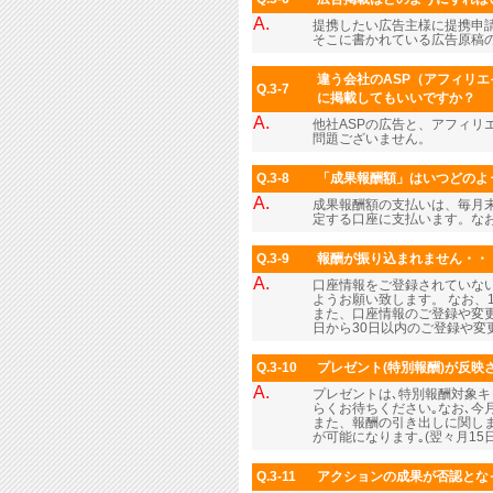
A.
提携したい広告主様に提携申
そこに書かれている広告原稿
違う会社のASP（アフィリエ
Q.3-7
に掲載してもいいですか？
A.
他社ASPの広告と、アフィリ
問題ございません。
Q.3-8
「成果報酬額」はいつどのよ
A.
成果報酬額の支払いは、毎月末
定する口座に支払います。なお
Q.3-9
報酬が振り込まれません・・
A.
口座情報をご登録されていな
ようお願い致します。 なお、
また、口座情報のご登録や変更
日から30日以内のご登録や
Q.3-10
プレゼント(特別報酬)が反映さ
A.
プレゼントは､特別報酬対象
らくお待ちください｡なお､
また、報酬の引き出しに関しま
が可能になります｡(翌々月1
Q.3-11
アクションの成果が否認とな