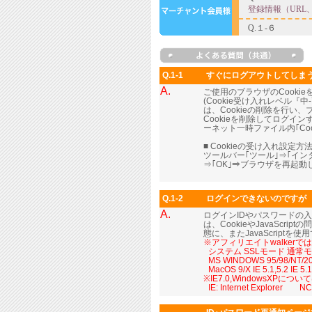
Q.1-1
すぐにログアウトしてしま
A.
ご使用のブラウザのCooki
(Cookie受け入れレベル
は、Cookieの削除を行い
Cookieを削除してログイ
ーネット一時ファイル内｢Coo
■ Cookieの受け入れ設定方法
ツールバー｢ツール｣⇒｢イ
⇒｢OK｣⇒ブラウザを再起
Q.1-2
ログインできないのですが
A.
ログインIDやパスワードの
は、CookieやJavaScr
態に、またJavaScript
※アフィリエイトwalker
■
システム SSLモード 通常
■
MS WINDOWS 95/98/NT/2000
■
MacOS 9/X IE 5.1,5.2 IE 
※IE7.0,WindowsXP
■
IE: Internet Explorer NC