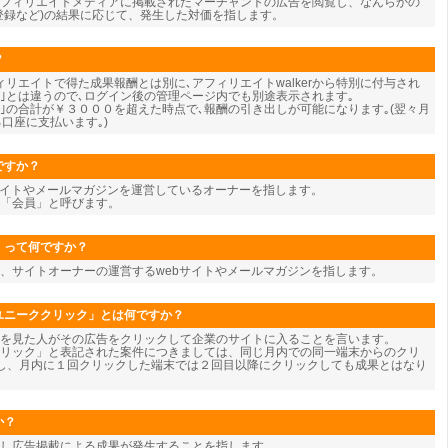
フィリエイトメディアに掲載されたマーチャントの広告を閲覧し、なんらかの
登録など)の結果に応じて、発生した対価を指します。
？
リエイトで得た成果報酬とは別に､アフィリエイトwalkerから特別に付与され
酬｣とは違うので､ログイン後の管理ページ内でも別途表示されます｡
酬｣の合計が￥３０００を超えた時点で､報酬の引き出しが可能になります｡(翌々月
口座に支払います｡)
ですか？
サイトやメールマガジンを運営しているオーナーを指します。
を「会員」と呼びます。
」って何ですか？
、サイトオーナーの運営するwebサイトやメールマガジンを指します。
ユニーククリック」とは何ですか？
告を見た人がその広告をクリックして企業のサイトに入ることを言います。
リック」と表記された案件につきましては、同じ月内での同一端末からのクリ
し、月内に１回クリックした端末では２回目以降にクリックしても成果とはなり
か？
し広告掲載による成果が発生することを指します。