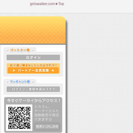
girlswalker.com★Top